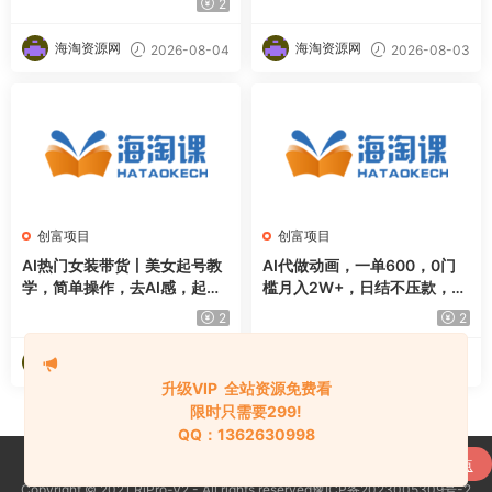
2
细教程拆解
一条爆款视频佣金8942
海淘资源网
海淘资源网
2026-08-04
2026-08-03
创富项目
创富项目
AI热门女装带货丨美女起号教
AI代做动画，一单600，0门
学，简单操作，去AI感，起号
槛月入2W+，日结不压款，长
流量嘎嘎猛
期稳定【揭秘】
2
2
海淘资源网
海淘资源网
2026-08-03
2026-07-31
升级VIP 全站资源免费看
限时只需要299!
QQ：1362630998
购买
通达信强龙战法抄底先锋捕捉主升浪买点
Copyright © 2021 RiPro-V2 - All rights reserved豫ICP备2023005309号-2
了
全套指标公式