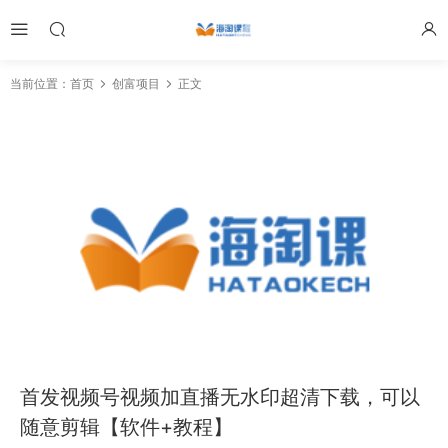
当前位置：
首页
创富项目
正文
首发视频号视频加直播无水印超清下载，可以
随意剪辑【软件+教程】