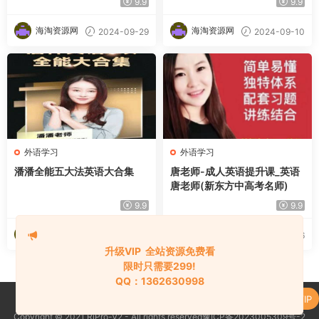
9.9
9.9
海淘资源网
海淘资源网
2024-09-29
2024-09-10
外语学习
外语学习
潘潘全能五大法英语大合集
唐老师-成人英语提升课_英语
唐老师(新东方中高考名师)
9.9
9.9
海淘资源网
海淘资源网
2024-09-10
2024-09-06
升级VIP 全站资源免费看
限时只需要299!
QQ：1362630998
升级了 终身VIP
Copyright © 2021 RiPro-V2 - All rights reserved豫ICP备2023005309号-2