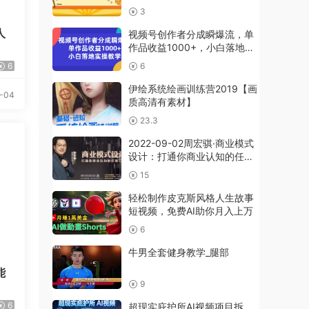
作月入过万
3
人
视频号创作者分成瞬爆流，单
作品收益1000+，小白落地实
操教学
6
6
伊绘系统绘画训练营2019【画
-04
质高清有素材】
23.3
2022-09-02周宏骐·商业模式
设计：打通你商业认知的任督
二脉
15
轻松制作皮克斯风格人生故事
短视频，免费AI助你月入上万
6
牛男全套健身教学_腿部
能
9
6
超现实庇护所AI视频项目拆