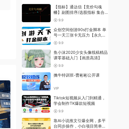
【指标】通达信【竞价勾魂
幡】副图排序/选股指标 集合
竞价短线低吸 高成功率
9.9
众创空间创游90s打金脚本 单
号一天三张卡无压力【永久脚
本+教程】
9.9
鱼小沫2020少女头像线稿精品
课零基础入门【画质高清】
9.9
擒牛特训班-曹彬彬公开课
VIP
Tiktok短视频从入门到精通，
学会制作TK爆款短视频
9.9
靠AI小说推文引爆全网，多平
台同步操作，小白项目简单操