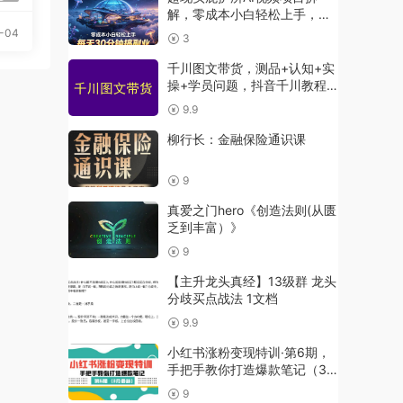
解，零成本小白轻松上手，每
天30分钟搞副业
-04
3
千川图文带货，测品+认知+实
操+学员问题，抖音千川教程
投放教程
9.9
柳行长：金融保险通识课
9
真爱之门hero《创造法则(从匮
乏到丰富）》
9
【主升龙头真经】13级群 龙头
分歧买点战法 1文档
9.9
小红书涨粉变现特训·第6期，
手把手教你打造爆款笔记（3
月新课）
9