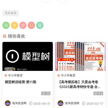
百科讲堂
猜你喜欢
中小学教育
中小学教育
模型树训练营·第11期
【高考模拟卷】天星金考卷
《2025新高考特快专递·全九
科 (第四期)》震撼来袭！
35
9.9
海淘资源网
海淘资源网
2025-08-31
2025-02-17