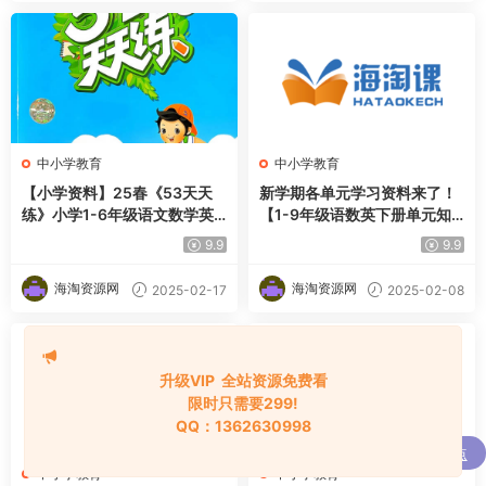
中小学教育
中小学教育
【小学资料】25春《53天天
新学期各单元学习资料来了！
练》小学1-6年级语文数学英
【1-9年级语数英下册单元知
语
识点总结】
9.9
9.9
海淘资源网
海淘资源网
2025-02-17
2025-02-08
升级VIP 全站资源免费看
限时只需要299!
QQ：1362630998
购买
通达信强龙战法抄底先锋捕捉主升浪买点
中小学教育
中小学教育
了
全套指标公式