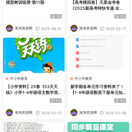
模型树训练营·第11期
【高考模拟卷】天星金考卷
《2025新高考特快专递·全九
科 (第四期)》震撼来袭！
35
9.9
海淘资源网
海淘资源网
2025-08-31
2025-02-17
中小学教育
中小学教育
【小学资料】25春《53天天
新学期各单元学习资料来了！
练》小学1-6年级语文数学英
【1-9年级语数英下册单元知
语
识点总结】
9.9
9.9
海淘资源网
海淘资源网
2025-02-17
2025-02-08