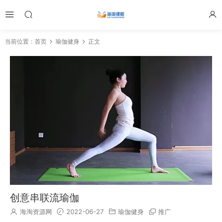
当前位置：
首页
瑜伽健身
正文
创意串联流瑜伽
海淘资源网
2022-06-27
瑜伽健身
推广