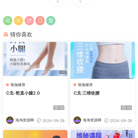
0
0
猜你喜欢
瑜伽健身
瑜伽健身
C戈-乾直小腿2.0
C戈·三维收腰
15
15
海淘资源网
海淘资源网
2024-09-29
2024-09-29