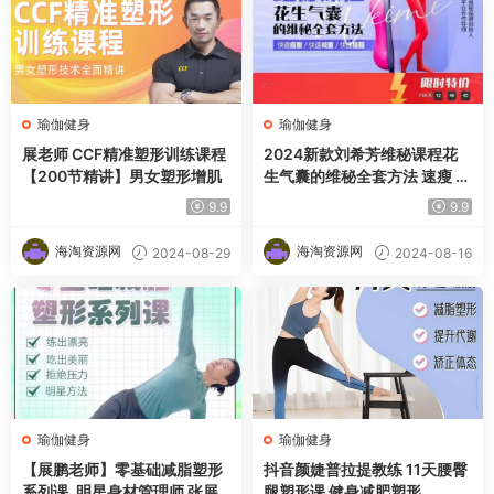
瑜伽健身
瑜伽健身
展老师 CCF精准塑形训练课程
2024新款刘希芳维秘课程花
【200节精讲】男女塑形增肌
生气囊的维秘全套方法 速瘦 快
速型无代偿瘦腹减重瘦腿
9.9
9.9
海淘资源网
海淘资源网
2024-08-29
2024-08-16
瑜伽健身
瑜伽健身
【展鹏老师】零基础减脂塑形
抖音颜婕普拉提教练 11天腰臀
系列课_明星身材管理师 张展
腿塑形课 健身减肥塑形