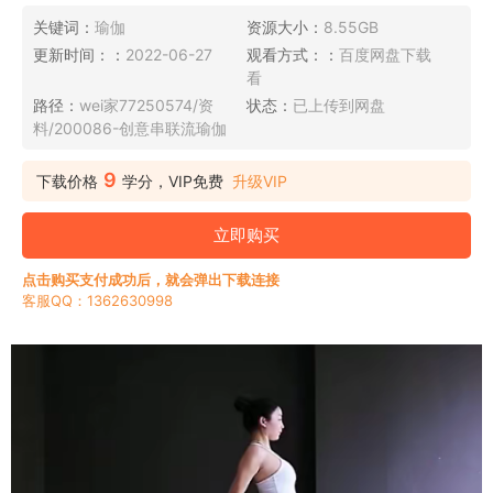
关键词：
瑜伽
资源大小：
8.55GB
更新时间：：
2022-06-27
观看方式：：
百度网盘下载
看
路径：
wei家77250574/资
状态：
已上传到网盘
料/200086-创意串联流瑜伽
9
下载价格
学分，VIP免费
升级VIP
立即购买
点击购买支付成功后，就会弹出下载连接
客服QQ：1362630998