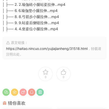
│ ├── 2. 2.瑜伽砖小腿站姿拉伸…mp4
│ ├── 6. 6.瑜伽垫小腿拉伸…mp4
│ ├── 8. 8.弓箭步小腿拉伸….mp4
│ ├── 9. 9.站姿后侧链拉伸….mp4
│ ├── 4. 4.坐姿位小腿拉伸…mp4
原文链接：
https://haitao.nincuo.com/yujiajianheng/31518.html
，转载请
注明出处。
0
0
猜你喜欢