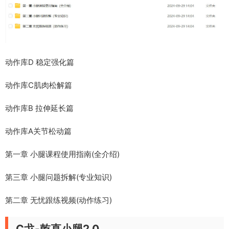
动作库D 稳定强化篇
动作库C肌肉松解篇
动作库B 拉伸延长篇
动作库A关节松动篇
第一章 小腿课程使用指南(全介绍)
第三章 小腿问题拆解(专业知识)
第二章 无忧跟练视频(动作练习)
C戈-乾直小腿2.0