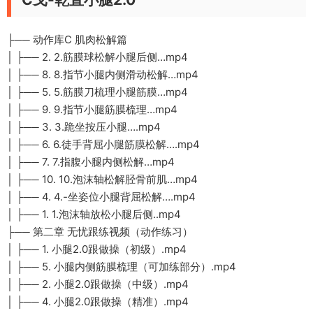
├── 动作库C 肌肉松解篇
│ ├── 2. 2.筋膜球松解小腿后侧…mp4
│ ├── 8. 8.指节小腿内侧滑动松解…mp4
│ ├── 5. 5.筋膜刀梳理小腿筋膜…mp4
│ ├── 9. 9.指节小腿筋膜梳理…mp4
│ ├── 3. 3.跪坐按压小腿….mp4
│ ├── 6. 6.徒手背屈小腿筋膜松解….mp4
│ ├── 7. 7.指腹小腿内侧松解…mp4
│ ├── 10. 10.泡沫轴松解胫骨前肌…mp4
│ ├── 4. 4.-坐姿位小腿背屈松解….mp4
│ ├── 1. 1.泡沫轴放松小腿后侧..mp4
├── 第二章 无忧跟练视频（动作练习）
│ ├── 1. 小腿2.0跟做操（初级）.mp4
│ ├── 5. 小腿内侧筋膜梳理（可加练部分）.mp4
│ ├── 2. 小腿2.0跟做操（中级）.mp4
│ ├── 4. 小腿2.0跟做操（精准）.mp4