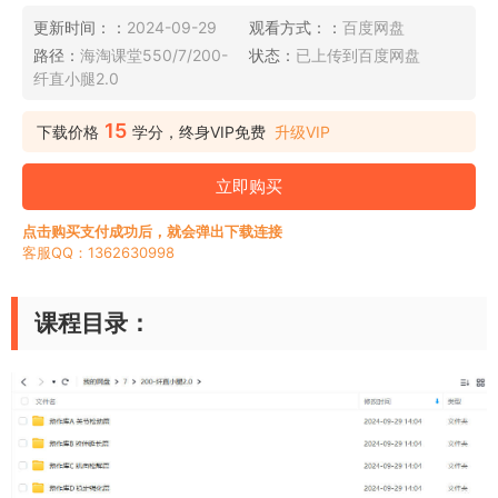
更新时间：：
2024-09-29
观看方式：：
百度网盘
路径：
海淘课堂550/7/200-
状态：
已上传到百度网盘
纤直小腿2.0
15
下载价格
学分，终身VIP免费
升级VIP
立即购买
点击购买支付成功后，就会弹出下载连接
客服QQ：1362630998
课程目录：