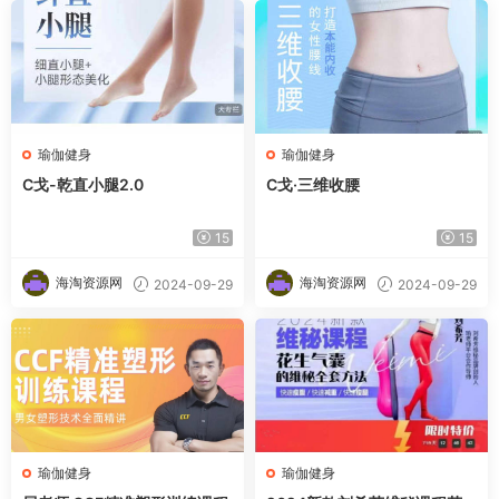
瑜伽健身
瑜伽健身
C戈-乾直小腿2.0
C戈·三维收腰
15
15
海淘资源网
海淘资源网
2024-09-29
2024-09-29
瑜伽健身
瑜伽健身