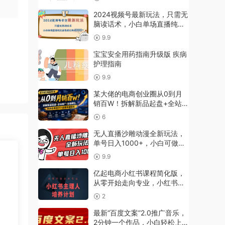
2024视频号最新玩法，只需无
脑读话术，小白单场直播纯收
益也能达到4000+
9.9
宝宝安全用药指南升级版 疾病
护理指南
9.9
某大佬的电商创业圈从0到月
销百W！拆解新品起盘+全站推
广+动销模型，系统化帮助中
6
小卖家快速盈利
无人直播沙雕动漫全新玩法，
单号日入1000+，小白可做，
详细教程
9.9
亿起电商小红书课程简化版，
从零开始走向专业，小红书主
理人培养计划
2
最新“百度文案”2.0推广音乐，
2分钟一个作品，小白轻松上手