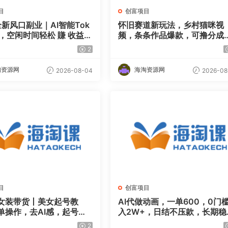
目
创富项目
全新风口副业｜AI智能Tok
怀旧赛道新玩法，乡村猫咪视
易，空闲时间轻松 賺 收益，
频，条条作品爆款，可撸分成
天盯盘【揭秘】
划，新手也可快速起号，详细
2
程拆解
淘资源网
海淘资源网
2026-08-04
2026-08
目
创富项目
门女装带货丨美女起号教
AI代做动画，一单600，0门
单操作，去AI感，起号流
入2W+，日结不压款，长期稳
猛
【揭秘】
2