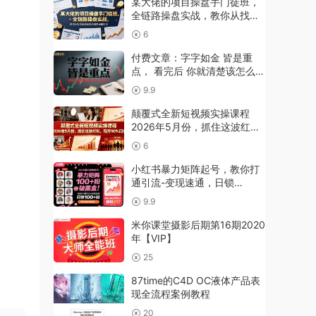
某大佬的项目操盘手门徒班，
全链路操盘实战，教你从找项
目到变现落地的完整打法
6
付费文章：字字如金 皆是重
点， 看完后 你就清楚该怎么在
大A布局了
9.9
颠覆式全新短视频实操课程
2026年5月份，抓住这波红
利，甩开90%同行
6
小红书暴力矩阵起号，教你打
通引流-变现速通，日锁
100+粉，破流量黑盒
9.9
米你课堂摄影后期第16期2020
年【VIP】
25
87time的C4D OC液体产品表
现全流程案例教程
20