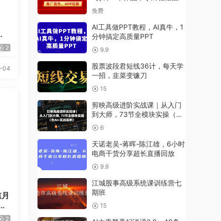
【揭秘】
免费
AI工具做PPT教程，AI真牛，1
计
分钟搞定高质量PPT
教
2
9.9
股票波段君短线36计，每天学
-04
一招，韭菜变镰刀
15
剪映高级进阶实战课｜从入门
到大师，73节全模块实操（含
AI+实战案例）
6
天诺老吴-蒋晖-陈江雄，6小时
电商干货分享超长直播回放
9.9
江城股事高级系统课训练营七
期班
槛月
定
15
2