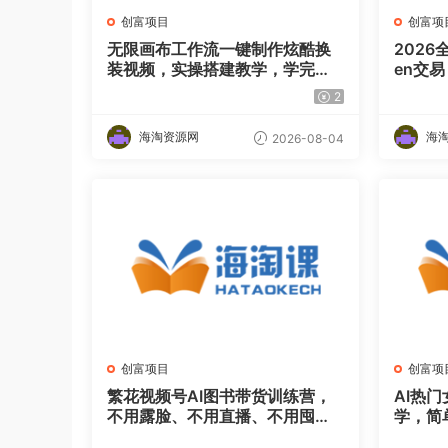
创富项目
创富项
无限画布工作流一键制作炫酷换
2026
装视频，实操搭建教学，学完你
en交
也能快速制作各种带货视频
无需全
2
海淘资源网
海
2026-08-04
创富项目
创富项
繁花视频号AI图书带货训练营，
AI热
不用露脸、不用直播、不用囤货
学，简
发货，做好内容就行，一条爆款
量嘎嘎