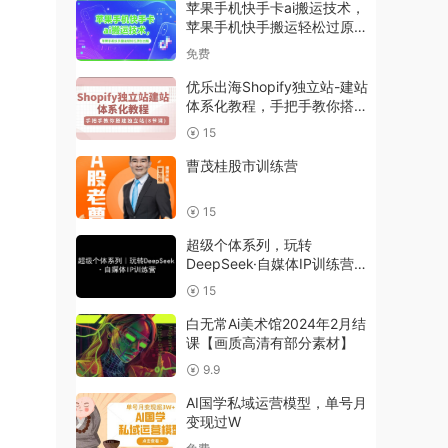
苹果手机快手卡ai搬运技术，
苹果手机快手搬运轻松过原创
出框
免费
优乐出海Shopify独立站-建站
体系化教程，手把手教你搭建
独立站（8节视频课）
15
曹茂桂股市训练营
15
超级个体系列，玩转
DeepSeek·自媒体IP训练营，
deepseek教程
15
白无常Ai美术馆2024年2月结
课【画质高清有部分素材】
9.9
AI国学私域运营模型，单号月
变现过W