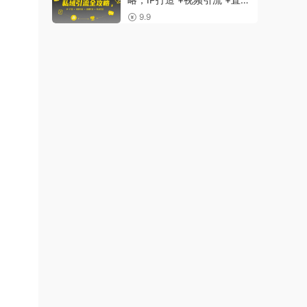
引流 +私域沉淀
9.9