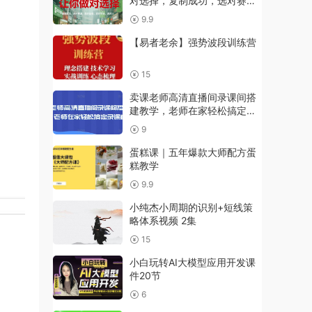
对选择，复制成功，选对赛
道，选对品类，选对平台，选
9.9
对人
【易者老余】强势波段训练营
15
卖课老师高清直播间录课间搭
建教学，老师在家轻松搞定录
课直播
9
蛋糕课｜五年爆款大师配方蛋
糕教学
9.9
小纯杰小周期的识别+短线策
略体系视频 2集
15
小白玩转AI大模型应用开发课
件20节
6