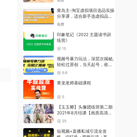
免费
黄岛主-淘宝虚拟项目选品实操
分享课，适合新手选虚拟品的
玩法 全盘分享给你
免费
印象笔记《2022 主题读书训
练营》
15
视频号暴力玩法，深层次揭秘,
轻松过原创，当天起号，收益
快，轻松日入500+
9.9
青龙老师基础课程
5
【玉玉卿】头像团练营第二期
2021年8月结课【画质高清有
笔刷】
25
短视频+直播私域引流全攻
略，IP打造 +视频引流 +直播