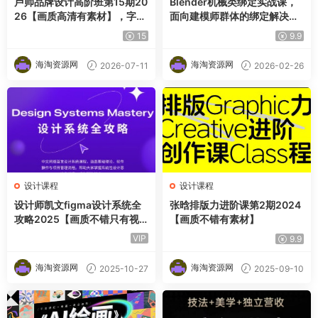
卢帅品牌设计高阶班第15期20
Blender机械类绑定实战课，
26【画质高清有素材】，字体
面向建模师群体的绑定解决方
标志＋图形LOGO＋AIGC设计
案
15
9.9
＋IP形象＋VI全案落地系统教
程
海淘资源网
海淘资源网
2026-07-11
2026-02-26
设计课程
设计课程
设计师凯文figma设计系统全
张晗排版力进阶课第2期2024
攻略2025【画质不错只有视
【画质不错有素材】
频】
VIP
9.9
海淘资源网
海淘资源网
2025-10-27
2025-09-10