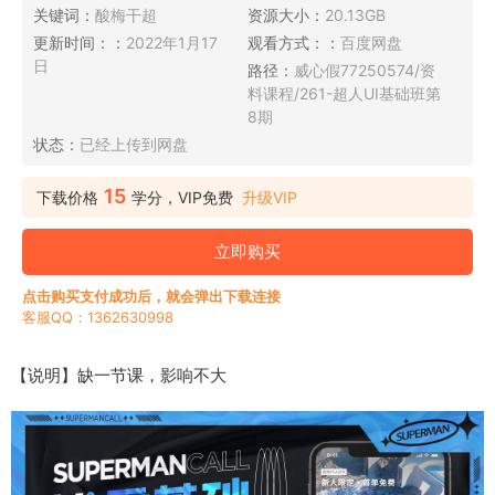
关键词：
酸梅干超
资源大小：
20.13GB
更新时间：：
2022年1月17
观看方式：：
百度网盘
日
路径：
威心假77250574/资
料课程/261-超人UI基础班第
8期
状态：
已经上传到网盘
15
下载价格
学分，VIP免费
升级VIP
立即购买
点击购买支付成功后，就会弹出下载连接
客服QQ：1362630998
【说明】缺一节课，影响不大