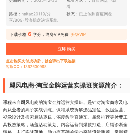
更新时间：：
2025-12-30
观看方式：：
百度网盘下载
看
路径：
haitao20119/分
状态：
已上传到百度网盘
享/809-股海操盘决策系统
6
下载价格
学分，终身VIP免费
升级VIP
立即购买
点击购买支付成功后，就会弹出下载连接
客服QQ：1362630998
飓风电商·淘宝金牌运营实操班资源简介：
课程来自飓风电商的淘宝金牌运营实操班。是针对淘宝商家及电
商从业者的高阶实战训练。课程系统拆解选品定位、数据运营、
视觉设计及搜索算法逻辑，深度教学直通车、超级推荐等付费工
具投放策略，涵盖活动策划、内容运营到爆款打造、店铺诊断全
链路。主打实战落地，助力有基础的学员突破流量瓶颈，掌握精