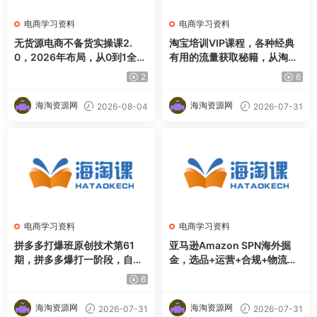
电商学习资料
电商学习资料
无货源电商不备货实操课2.
淘宝培训VIP课程，各种经典
0，2026年布局，从0到1全网
有用的流量获取秘籍，从淘宝
最低10%费比全链路打法
新店到天猫店铺的实战教程
2
6
（更新7月）
海淘资源网
海淘资源网
2026-08-04
2026-07-31
电商学习资料
电商学习资料
拼多多打爆班原创技术第61
亚马逊Amazon SPN海外掘
期，拼多多爆打一阶段，自动
金，选品+运营+合规+物流，
化起量全玩法·软件批量操作·
亚马逊开店全攻略，避坑、引
6
投产优化·大促矩阵实战课
流、盈利一步到位
海淘资源网
海淘资源网
2026-07-31
2026-07-31