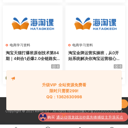
电商学习资料
电商学习资料
淘宝天猫打爆班原创技术第84
淘宝金牌运营实操班，从0开
期｜4剑合1必爆2.0全链路实
始系统解决你淘宝运营核心问
战·高权重起量·内容拉新·全站
题，手把手带你完成从小白到
6
6
高投产爆款打造课
高手的蜕变（2026年7月）
海淘资源网
海淘资源网
2026-07-29
2026-07-29
升级VIP 全站资源免费看
限时只需要299!
QQ：1362630998
购买
《校尉技术理论课全集》技术分析应用于
Copyright © 2021 RiPro-V2 - All rights reserved豫ICP备2023005309号-2
了
实战的理论分析课程
京公网安备 188888888
购买
通达信强龙战法抄底先锋捕捉主升浪买点
了
全套指标公式