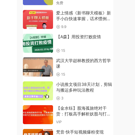
【揭秘】
免费
爱上情感《新书聊天模板》新
手小白快速掌握，话术惯例现
学现用
9.9
【A森】用投资打败疫情
15
武汉大学赵林教授的西方哲学
课
15
小说推文项目38天计划，剪辑
与搬运多种玩法教程
3
【金水钰】股海孤旅绝对干
货：打板高手解析妖股与打到
新股后如何卖出 PDF文章
VIP
梵音·快手短视频爆粉变现