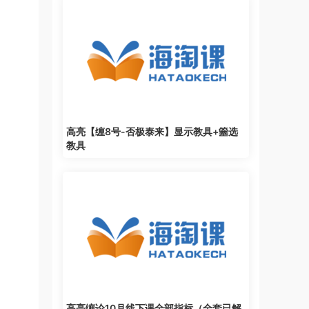
高亮【缠8号-否极泰来】显示教具+簺选
教具
高亮缠论10月线下课全部指标（全套已解