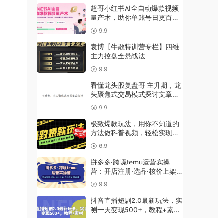
超哥小红书AI全自动爆款视频
量产术，助你单账号日更百条
视频，7天搭建不封号矩阵流量
9.9
池
袁博【牛散特训营专栏】四维
主力控盘全景战法
9.9
看懂龙头股复盘哥 主升期，龙
头聚焦式交易模式探讨文章
PDF课件
9.9
极致爆款玩法，用你不知道的
方法做科普视频，轻松实现月
入过万
6.9
拼多多·跨境temu运营实操
营：开店注册·选品·核价上架·
日出千单·实战课
9.9
抖音直播短剧2.0最新玩法，实
测一天变现500+，教程+素材