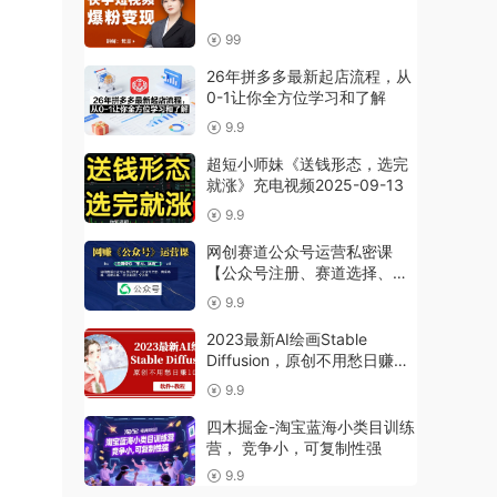
99
26年拼多多最新起店流程，从
0-1让你全方位学习和了解
9.9
超短小师妹《送钱形态，选完
就涨》充电视频2025-09-13
9.9
网创赛道公众号运营私密课
【公众号注册、赛道选择、话
题选择、引流变现】全流程
9.9
2023最新AI绘画Stable
Diffusion，原创不用愁日赚
1000+【软件+教程】
9.9
四木掘金-淘宝蓝海小类目训练
营， 竞争小，可复制性强
9.9