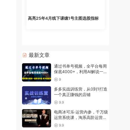
高亮25年4月线下课缠1号主图选股指标
最新文章
通过书单号视频，全平台每周
保底4000+，利用AI解说一键
原创作品【揭秘】
9
多多实战训练营，从0到1打造
一个真正賺钱的店铺
9.9
电商冰可乐·运营内参，千万级
运营系统课，淘系高阶运营手
册，从选品开始，完整做店技
9.9
巧