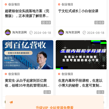
创业项目
创业项目
超硬核创业实战落地方案（完
于文红式成长 | 小白创业课
整版），正本清源了解世界本
质
9.9
6.9
海淘资源网
海淘资源网
2024-06-18
2024-06-18
创业项目
创业项目
黄宏生·从白手起家到百亿营
生意内幕和手段课程，生意以
收，创维35年危机管理法则幕
小博大的秘密，生意可复制的
后细节
核心干货
6
3
海淘资源网
海淘资源网
2024-06-18
2024-06-18
升级VIP 全站资源免费看