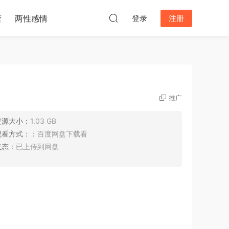
营
两性感情
登录
注册
推广
资源大小：
1.03 GB
观看方式：：
百度网盘下载看
状态：
已上传到网盘