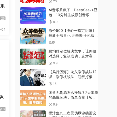
20
】系
AI音乐杀疯了！DeepSeek+豆
包，10分钟生成原创音乐
25
MV，保姆级教程！
9.9
-04
原价500【决心一指定阴阳】
最新手法量化 无未来 手机版可
以正常使用
免费
顾均辉定位解决竞争，让你做
对选择，复制成功，选对赛
道，选对品类，选对平台，选
9.9
对人
【风行股海】龙头涨停战法12
课，涨停板战法，短线打板教
程
15
闲鱼无货源怎么挣钱？7天出单
识
的高爆玩法，简单直接【项目
拆解】
9.9
6
椰汁鱼丸二次元伪厚涂插画设