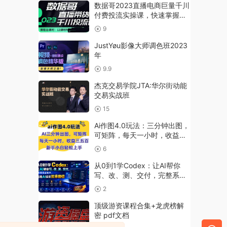
数据哥2023直播电商巨量千川
付费投流实操课，快速掌握直
播带货运营投放策略
9
JustYøu影像大师调色班2023
年
9.9
杰克交易学院JTA:华尔街动能
交易实战班
15
Ai作图4.0玩法：三分钟出图，
可矩阵，每天一小时，收益几
张，新手小白轻松上手【揭
6
秘】
从0到1学Codex：让AI帮你
写、改、测、交付，完整系统
教学，利用AI实现效率翻倍
2
顶级游资课程合集+龙虎榜解
密 pdf文档