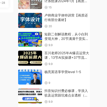
计系统课2024年1月【画质还
-28
行有笔刷】
15
卢帅商业字体特训营【画质还
行有部分素材】
20
短剧二创解说教程，从小白到
变现大神，20节满满干货实操
课程，解锁短剧变现秘籍
9.9
百川老师2025年AI爆店运营大
课，13节AI实操课+37节流量
运营课
9.9
杨亮英语享学营level 1-5
9
抖音知识付费必修课，学浪入
驻及运营踩坑难点全透析（新
版）
9.9