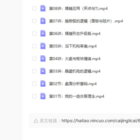
原文链接：
https://haitao.nincuo.com/caijinglicai