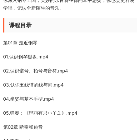
你深入‭‮琴钢‬‬王国，美妙的乐音将在你的耳中悠扬，你也会更‭‮易容‬‬
学唱，记认‭‮新全‬‬陌生的音乐。
课程目录
第01章 走近钢琴
01.认识钢琴键盘.mp4
02.认识谱号、拍号与音符.mp4
03.认识五线谱的线与间.mp4
04.坐姿与基本手型.mp4
05.弹奏：《玛丽有只小羊羔》.mp4
第02章 断奏和跳音