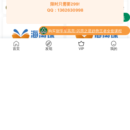
限时只需要299!
海淘资源网
海淘资源网
2024-09-12
2024-09-12
QQ：1362630998
购买
通达信强龙战法抄底先锋捕捉主升浪买点
了
全套指标公式
购买
财学堂高亮-闪亮之星趋势王者全套课程
了
（指标+日报+小班课）
升级了 终身VIP
首页
发现
VIP
我的
音乐舞蹈
音乐舞蹈
升级了 终身VIP
鲍蕙荞钢琴训练思路，从入门
【幕后圈课堂】曾宇电子流行
到进阶钢琴大师课
课+编曲系列教程实战应用篇
9.9
6.9
海淘资源网
海淘资源网
2024-09-12
2024-09-10
Copyright © 2021 RiPro-V2 - All rights reserved豫ICP备2023005309号-2
京公网安备 188888888