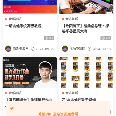
音乐舞蹈
音乐舞蹈
一诺吉他系统高级教程
【欧阳箐宇】编曲必修课：探
秘乐器星辰大海
9.9
9.9
海淘资源网
海淘资源网
2024-09-29
2024-09-13
音乐舞蹈
音乐舞蹈
【幕后圈课堂】仇泽流行作曲
刁Sir吉他扫弦干货铺
入门篇
9.9
9.9
升级VIP 全站资源免费看