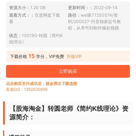
资源大小：
1.20 GB
更新时间：：
2022-09-14
观看方式：：
百度网盘下载
路径：
wei家77250574/资
看
料/200027-抖音独家起号教
程，从养号到制作爆款视频
状态：
100190-转圆《简约K
线理论》
15
下载价格
学分，VIP免费
升级VIP
立即购买
点击购买支付成功后，就会弹出下载连接
客服QQ：1362630998
【股海淘金】转圆老师《简约K线理论》资
源简介：