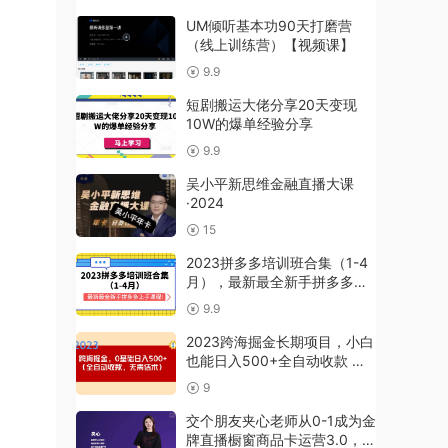
用）
UM倾听基本功90天打磨营
（线上训练营）【视频课】
9.9
短剧搬运大佬分享20天变现
10W的爆单经验分享
9.9
吴小平新思维金融直播大课
·2024
15
2023拼多多培训班合集（1-4
月），最新最全新手拼多多上
手课程!
9.9
2023跨海掘金长期项目，小白
也能日入500+全自动收款 无
需话术
9
交个朋友夹心老师从0-1成为金
牌直播橱窗商品卡运营3.0，基