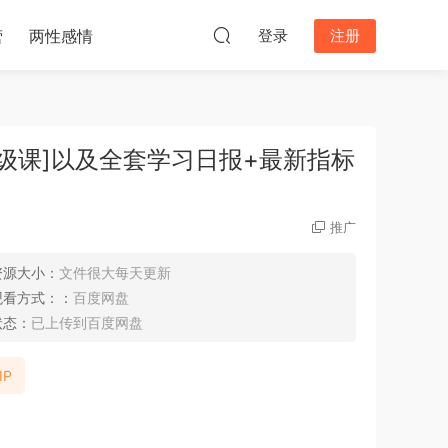
营
两性感情
登录
注册
高级课]以及全套学习日报+最新指标
推广
资源大小：
文件很大每天更新
观看方式：：
百度网盘
状态：
已上传到百度网盘
IP