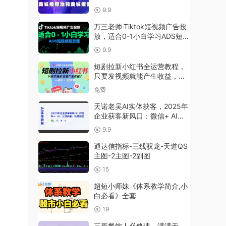
签覆盖
9.9
万三老师·Tiktok短视频广告投
放，适合0-1小白学习ADS短视
频投放课
9.9
短剧拉新小红书全运营教程，
只要发视频就能产生收益，一
单9-12不等
免费
天诺老吴AI实体获客，2025年
企业获客新风口：微信+ AI，
公域获客，私域成交
9.9
通达信指标-三线驭龙-天道QS
主图-2主图-2副图
15
超短小师妹《体系教学简介,小
白必看》全套
19
三哥餐饮人必修课，满满干