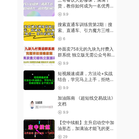
货，教你如何成为一名优秀的
餐饮人
9.9
搜索直通车训练营第2期：搜
索、直通车、引力魔方三维合
一提升店铺业绩
6
外面卖758元的九块九付费入
群系统 独立版无需公众号和营
业执照(教程+源码)
9.9
短视频速成课，方法论+实战
结合，学完马上上手，拒绝空
理论 全干货分享
9.9
加油陈南 《超短线交易战法》
文档
9.9
【空中续航】主升启动空中加
油形态，加满油才能飞的更高
更远（源码，无未来，手机可
29