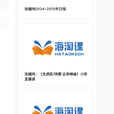
张穗鸿2024~2015年日报
张穗鸿：《龙虎跃/鸿雁·证券精修》小班
直播课