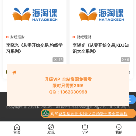
财经理财
财经理财
李晓光《从零开始交易,均线学
李晓光《从零开始交易,KDJ知
习系列》
识大全系列》
15
6
海淘资源网
海淘资源网
2026-07-29
2026-07-28
升级VIP 全站资源免费看
限时只需要299!
QQ：1362630998
购买
通达信强龙战法抄底先锋捕捉主升浪买点
Copyright © 2021 RiPro-V2 - All rights reserved豫ICP备2023005309号-2
了
全套指标公式
京公网安备 188888888
购买
财学堂高亮-闪亮之星趋势王者全套课程
了
（指标+日报+小班课）
升级了 终身VIP
首页
发现
VIP
我的