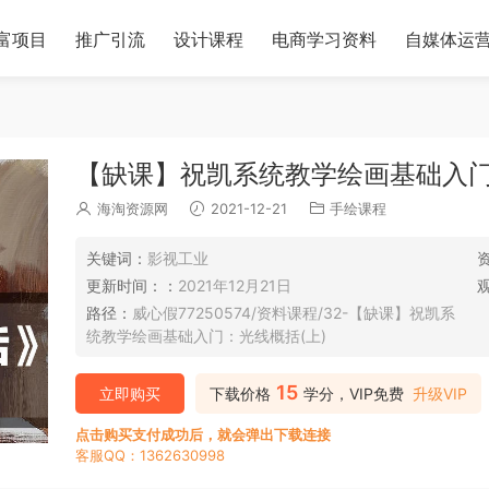
富项目
推广引流
设计课程
电商学习资料
自媒体运
【缺课】祝凯系统教学绘画基础入门
海淘资源网
2021-12-21
手绘课程
关键词：
影视工业
更新时间：：
2021年12月21日
路径：
威心假77250574/资料课程/32-【缺课】祝凯系
统教学绘画基础入门：光线概括(上)
15
立即购买
下载价格
学分，VIP免费
升级VIP
点击购买支付成功后，就会弹出下载连接
客服QQ：1362630998