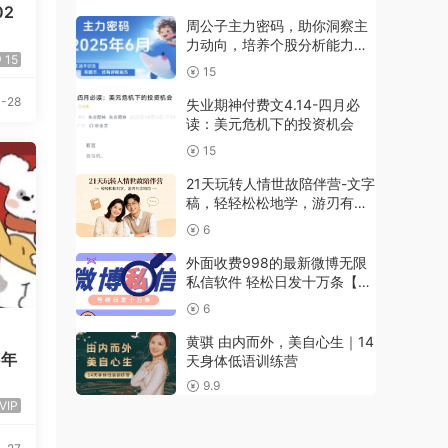
2
周公子主力密码，助你洞察主
力动向，培养个股分析能力，
15
精准把握买卖时机(更新6月)
15
-28
失业期神付费文4.14-四月必
读：美元危机下的投资机会
15
21天玩转人情世故陪伴营-文字
稿，轻轻松松地学，游刃有余
地用
6
外面收费998的最新微博无限
私信软件 轻松日发十万条【群
发脚本+使用教程】
6
黄骐 由内而外，美自心生｜14
5年
天身体低语训练营
9.9
VIP