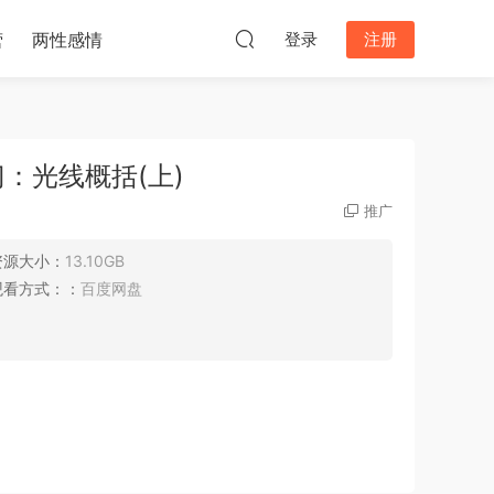
营
两性感情
登录
注册
：光线概括(上)
推广
资源大小：
13.10GB
观看方式：：
百度网盘