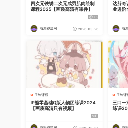
四次元铁锈二次元成男肌肉绘制
达芬奇
课程2025【画质高清有课件】
业进阶
即用
15
海淘资源网
海
2026-03-26
手绘课程
手绘课
IP熊零基础Q版人物团练课2024
三口一
【画质高清只有视频】
练课2
刷】
VIP
海淘资源网
海