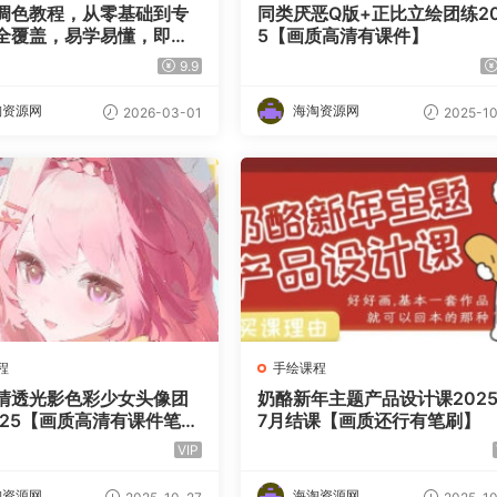
调色教程，从零基础到专
同类厌恶Q版+正比立绘团练20
全覆盖，易学易懂，即学
5【画质高清有课件】
9.9
淘资源网
海淘资源网
2026-03-01
2025-10
程
手绘课程
清透光影色彩少女头像团
奶酪新年主题产品设计课202
025【画质高清有课件笔
7月结课【画质还行有笔刷】
VIP
淘资源网
海淘资源网