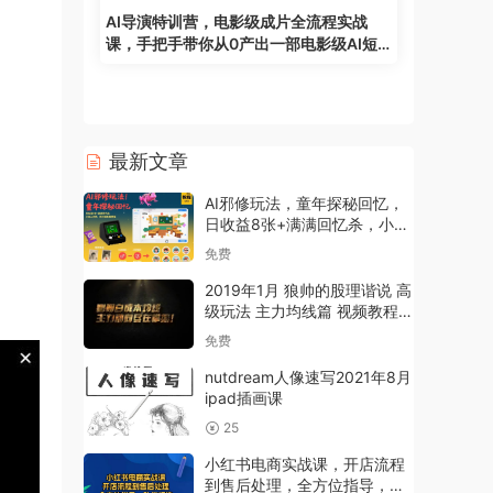
AI导演特训营，电影级成片全流程实战
课，手把手带你从0产出一部电影级AI短
片
最新文章
AI邪修玩法，童年探秘回忆，
日收益8张+满满回忆杀，小白
上手快，附详细拆解教程
免费
2019年1月 狼帅的股理谐说 高
级玩法 主力均线篇 视频教程
12集
免费
nutdream人像速写2021年8月
ipad插画课
25
小红书电商实战课，开店流程
到售后处理，全方位指导，助