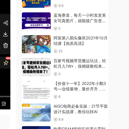
你打造爆款店铺
9.9
蓝海赛道，每天一小时发发美
女写真图片，就能接广告变
现，正规阳光，一月2万+【揭
5
秘】
阿策第八期头像班2021年10月
结课【画质高清】
25
百家号视频带货搬运玩法，轻
松月入1W+，保姆级教程来了
【项目拆解】
5
【价值十一年】2022年小鹅3
号—业绩暴增，量价齐升，隐
形冠军龙头，未来成长性巨大
6
的一家公司
AIGC电商必备实操：21节平面
设计实战课，教你玩转AI
9.9
欧盟CBAM填报实战课从零到