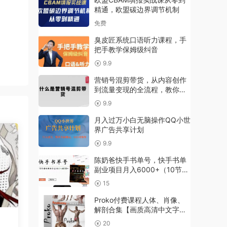
精通，欧盟碳边界调节机制
免费
臭皮匠系统口语听力课程，手
把手教学保姆级纠音
9.9
营销号混剪带货，从内容创作
到流量变现的全流程，教你用
营销号形式做混剪带货
9.9
月入过万小白无脑操作QQ小世
界广告共享计划
9.9
陈奶爸快手书单号，快手书单
副业项目月入6000+（10节视
频课）
15
Proko付费课程人体、肖像、
解剖合集【画质高清中文字
幕】
20