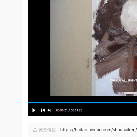
原文链接：
https://haitao.nincuo.com/shouhuikec