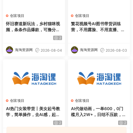
创富项目
创富项目
怀旧赛道新玩法，乡村猫咪视
繁花视频号AI图书带货训练
频，条条作品爆款，可撸分成
营，不用露脸、不用直播、不
计划，新手也可快速起号，详
用囤货发货，做好内容就行，
2
细教程拆解
一条爆款视频佣金8942
海淘资源网
海淘资源网
2026-08-04
2026-08-03
创富项目
创富项目
AI热门女装带货丨美女起号教
AI代做动画，一单600，0门
学，简单操作，去AI感，起号
槛月入2W+，日结不压款，长
流量嘎嘎猛
期稳定【揭秘】
2
2