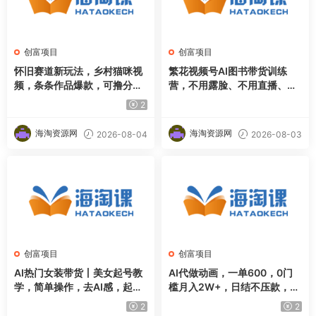
创富项目
创富项目
怀旧赛道新玩法，乡村猫咪视
繁花视频号AI图书带货训练
频，条条作品爆款，可撸分成
营，不用露脸、不用直播、不
计划，新手也可快速起号，详
用囤货发货，做好内容就行，
2
细教程拆解
一条爆款视频佣金8942
海淘资源网
海淘资源网
2026-08-04
2026-08-03
创富项目
创富项目
AI热门女装带货丨美女起号教
AI代做动画，一单600，0门
学，简单操作，去AI感，起号
槛月入2W+，日结不压款，长
流量嘎嘎猛
期稳定【揭秘】
2
2