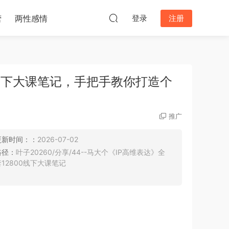
营
两性感情
登录
注册
0线下大课笔记，手把手教你打造个
推广
更新时间：：
2026-07-02
路径：
叶子20260/分享/44--马大个《IP高维表达》全
套12800线下大课笔记