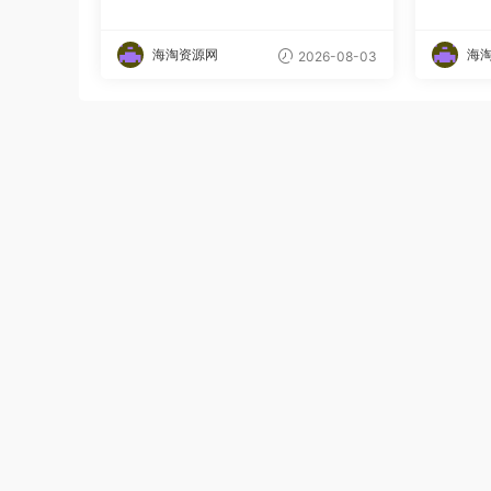
发货，做好内容就行，一条爆款
量嘎嘎
视频佣金8942
海淘资源网
海
2026-08-03