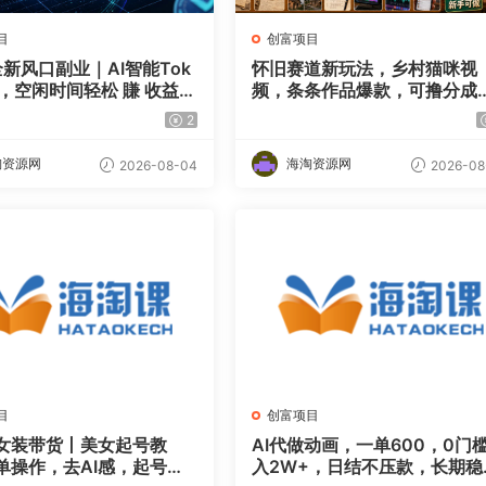
目
创富项目
全新风口副业｜AI智能Tok
怀旧赛道新玩法，乡村猫咪视
易，空闲时间轻松 賺 收益，
频，条条作品爆款，可撸分成
天盯盘【揭秘】
划，新手也可快速起号，详细
2
程拆解
淘资源网
海淘资源网
2026-08-04
2026-08
目
创富项目
门女装带货丨美女起号教
AI代做动画，一单600，0门
单操作，去AI感，起号流
入2W+，日结不压款，长期稳