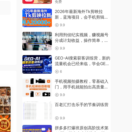
免费
2026年最新海外Tk剪映拉
新，蓝海项目，会手机剪辑就
可以做，月入2W＋
9.9
利用刑侦纪实视频，赚视频号
分成计划收益，操作简单，新
手小白轻松月入过万【项目拆
9.9
解】
GEO-AI搜索获客训练营，新的
流量机会已经来临，学会GEO
技术，就能让AI成为你24小时
6
超级销售
手机视频拍摄教程，零基础入
门，用手机就能拍出高质量短
视频
9.9
百老汇打击乐手的节奏训练营
9.9
拼多多打爆班原创高阶技术第