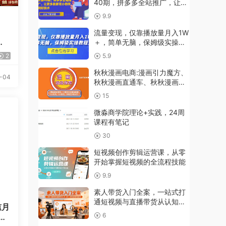
40期，拼多多全站推广，让更
多卖家花小钱学到好技术
9.9
流量变现，仅靠播放量月入1W
计
＋，简单无脑，保姆级实操教
教
程
2
5.9
秋秋漫画电商:漫画引力魔方、
-04
秋秋漫画直通车、秋秋漫画超
级推荐价值1197元
15
微淼商学院理论+实践，24周
课程有笔记
30
短视频创作剪辑运营课，从零
开始掌握短视频的全流程技能
9.9
素人带货入门全案，一站式打
通短视频与直播带货从认知、
槛月
起号、实操到变现的完整闭环
6
定