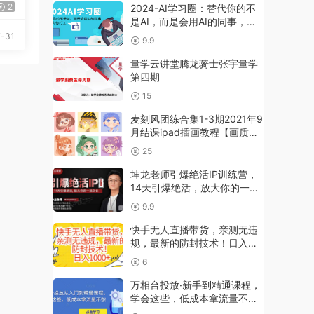
2
2024-AI学习圈：替代你的不
是AI，而是会用AI的同事，让
AI为你打工
-31
9.9
量学云讲堂腾龙骑士张宇量学
第四期
15
麦刻风团练合集1-3期2021年9
月结课ipad插画教程【画质高
清有笔刷】
25
坤龙老师引爆绝活IP训练营，
14天引爆绝活，放大你的一技
之长
9.9
快手无人直播带货，亲测无违
规，最新的防封技术！日入
1000+【揭秘】
6
万相台投放·新手到精通课程，
学会这些，低成本拿流量不
愁！