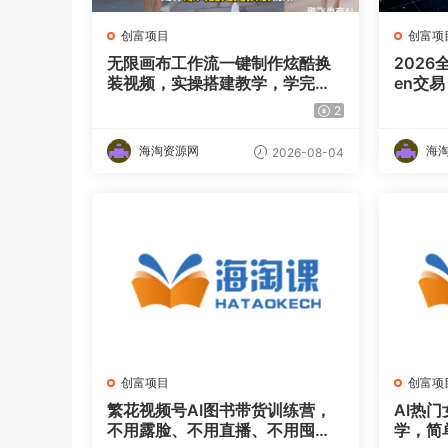
创富项目
创富项
无限画布工作流一键制作炫酷换
2026
装视频，实操搭建教学，学完你
en交
也能快速制作各种带货视频
无需全
2
海淘资源网
海
2026-08-04
创富项目
创富项
繁花视频号AI图书带货训练营，
AI热
不用露脸、不用直播、不用囤货
学，简