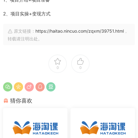
2、项目实操+变现方式
原文链接：
https://haitao.nincuo.com/zqxm/39751.html
，
转载请注明出处。
0
0
猜你喜欢