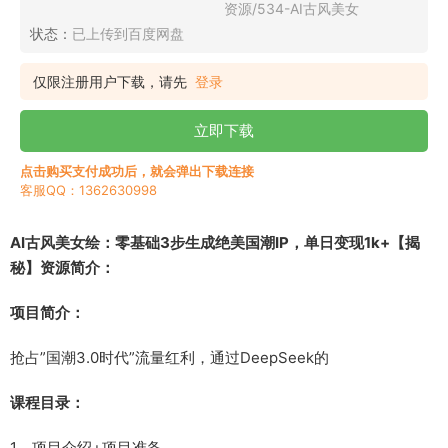
资源/534-AI古风美女
状态：
已上传到百度网盘
仅限注册用户下载，请先
登录
立即下载
点击购买支付成功后，就会弹出下载连接
客服QQ：1362630998
AI古风美女绘：零基础3步生成绝美国潮IP，单日变现1k+【揭
秘】资源简介：
项目简介：
抢占”国潮3.0时代”流量红利，通过DeepSeek的
课程目录：
1、项目介绍+项目准备