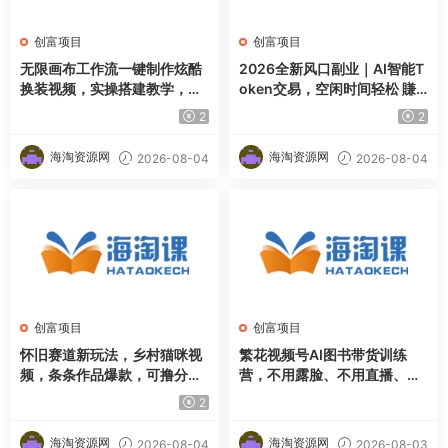
创富项目
创富项目
无限画布工作流一键制作炫酷
2026全新风口副业｜AI智能T
换装视频，实操搭建教学，学
oken交易，空闲时间轻松 賺
完你也能快速制作各种带货视
收益，无需全天盯盘【揭秘】
2
2
频
海淘资源网
海淘资源网
2026-08-04
2026-08-04
创富项目
创富项目
怀旧赛道新玩法，乡村猫咪视
繁花视频号AI图书带货训练
频，条条作品爆款，可撸分成
营，不用露脸、不用直播、不
计划，新手也可快速起号，详
用囤货发货，做好内容就行，
2
细教程拆解
一条爆款视频佣金8942
海淘资源网
海淘资源网
2026-08-04
2026-08-03