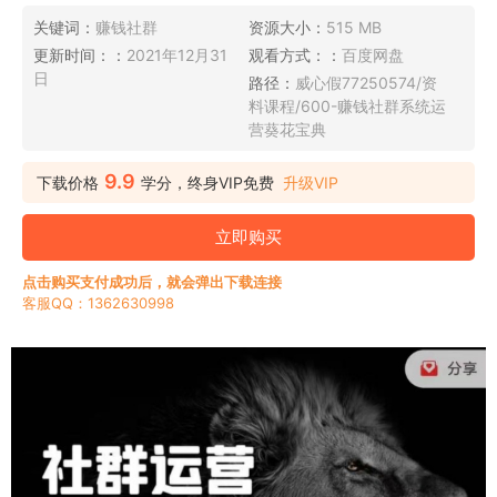
关键词：
赚钱社群
资源大小：
515 MB
更新时间：：
2021年12月31
观看方式：：
百度网盘
日
路径：
威心假77250574/资
料课程/600-赚钱社群系统运
营葵花宝典
9.9
下载价格
学分，终身VIP免费
升级VIP
立即购买
点击购买支付成功后，就会弹出下载连接
客服QQ：1362630998