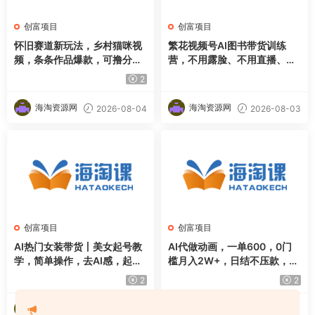
创富项目
创富项目
怀旧赛道新玩法，乡村猫咪视
繁花视频号AI图书带货训练
频，条条作品爆款，可撸分成
营，不用露脸、不用直播、不
计划，新手也可快速起号，详
用囤货发货，做好内容就行，
2
细教程拆解
一条爆款视频佣金8942
海淘资源网
海淘资源网
2026-08-04
2026-08-03
创富项目
创富项目
AI热门女装带货丨美女起号教
AI代做动画，一单600，0门
学，简单操作，去AI感，起号
槛月入2W+，日结不压款，长
流量嘎嘎猛
期稳定【揭秘】
2
2
海淘资源网
海淘资源网
2026-08-03
2026-07-31