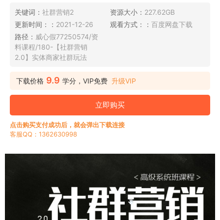
关键词：
社群营销2
资源大小：
227.62GB
更新时间：：
2021-12-26
观看方式：：
百度网盘下载
路径：
威心假77250574/资
料课程/180-【社群营销
2.0】实体商家社群玩法
9.9
下载价格
学分，VIP免费
升级VIP
立即购买
点击购买支付成功后，就会弹出下载连接
客服QQ：1362630998