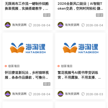
无限画布工作流一键制作炫酷
2026全新风口副业｜AI智能T
换装视频，实操搭建教学，学
oken交易，空闲时间轻松 賺
完你也能快速制作各种带货视
收益，无需全天盯盘【揭秘】
2
2
频
海淘资源网
海淘资源网
2026-08-04
2026-08-04
创富项目
创富项目
怀旧赛道新玩法，乡村猫咪视
繁花视频号AI图书带货训练
频，条条作品爆款，可撸分成
营，不用露脸、不用直播、不
计划，新手也可快速起号，详
用囤货发货，做好内容就行，
2
细教程拆解
一条爆款视频佣金8942
海淘资源网
海淘资源网
2026-08-04
2026-08-03