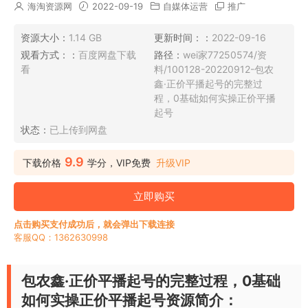
海淘资源网
2022-09-19
自媒体运营
推广
资源大小：
1.14 GB
更新时间：：
2022-09-16
观看方式：：
百度网盘下载
路径：
wei家77250574/资
看
料/100128-20220912-包农
鑫·正价平播起号的完整过
程，0基础如何实操正价平播
起号
状态：
已上传到网盘
9.9
下载价格
学分，VIP免费
升级VIP
立即购买
点击购买支付成功后，就会弹出下载连接
客服QQ：1362630998
包农鑫·正价平播起号的完整过程，0基础
如何实操正价平播起号资源简介：