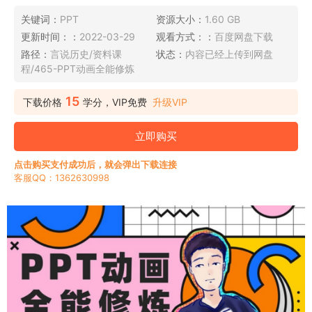
关键词：
PPT
资源大小：
1.60 GB
更新时间：：
2022-03-29
观看方式：：
百度网盘下载
路径：
言说历史/资料课
状态：
内容已经上传到网盘
程/465-PPT动画全能修炼
15
下载价格
学分，VIP免费
升级VIP
立即购买
点击购买支付成功后，就会弹出下载连接
客服QQ：1362630998