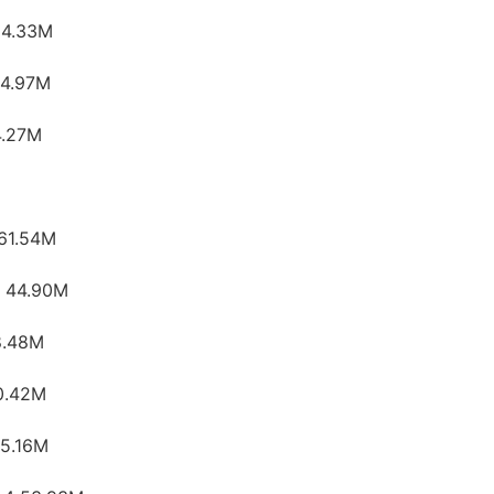
4.33M
4.97M
.27M
1.54M
44.90M
.48M
.42M
5.16M