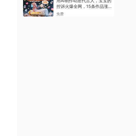
用AI制作幼崽代言人，宝宝的
控诉火爆全网，15条作品涨粉
13W，单号月入5位数实操教
免费
程