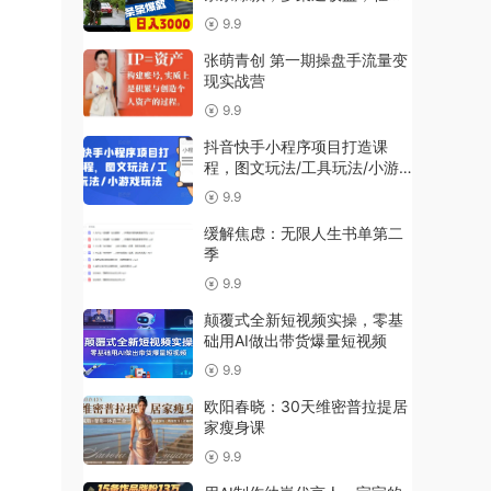
日入3000
9.9
张萌青创 第一期操盘手流量变
现实战营
9.9
抖音快手小程序项目打造课
程，图文玩法/工具玩法/小游
戏玩法
9.9
缓解焦虑：无限人生书单第二
季
9.9
颠覆式全新短视频实操，零基
础用AI做出带货爆量短视频
9.9
欧阳春晓：30天维密普拉提居
家瘦身课
9.9