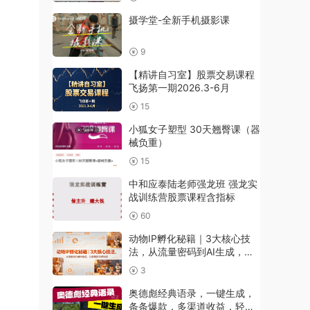
摄学堂-全新手机摄影课
9
【精讲自习室】股票交易课程
飞扬第一期2026.3-6月
15
小狐女子塑型 30天翘臀课（器
械负重）
15
中和应泰陆老师强龙班 强龙实
战训练营股票课程含指标
60
动物IP孵化秘籍｜3大核心技
法，从流量密码到AI生成，打
造爆款萌宠短剧
3
奥德彪经典语录，一键生成，
条条爆款，多渠道收益，轻松