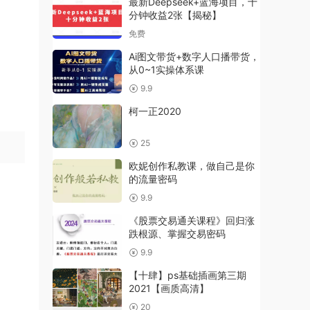
最新Deepseek+蓝海项目，十
分钟收益2张【揭秘】
免费
Ai图文带货+数字人口播带货，
从0~1实操体系课
9.9
柯一正2020
25
欧妮创作私教课，做自己是你
的流量密码
9.9
《股票交易通关课程》回归涨
跌根源、掌握交易密码
9.9
【十肆】ps基础插画第三期
2021【画质高清】
20