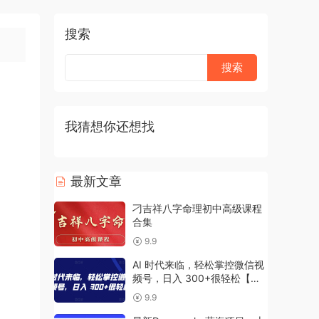
搜索
我猜想你还想找
最新文章
刁吉祥八字命理初中高级课程
合集
9.9
AI 时代来临，轻松掌控微信视
频号，日入 300+很轻松【揭
秘】
9.9