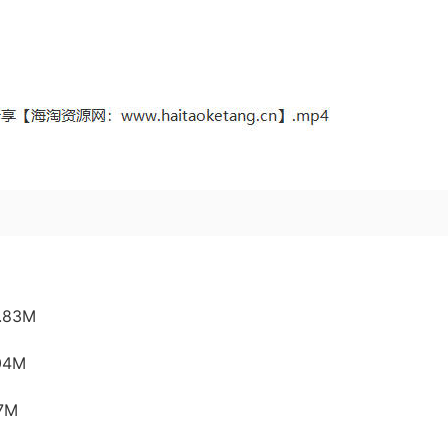
.83M
04M
7M