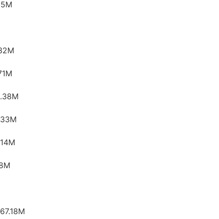
25M
32M
71M
.38M
.33M
14M
8M
7.18M