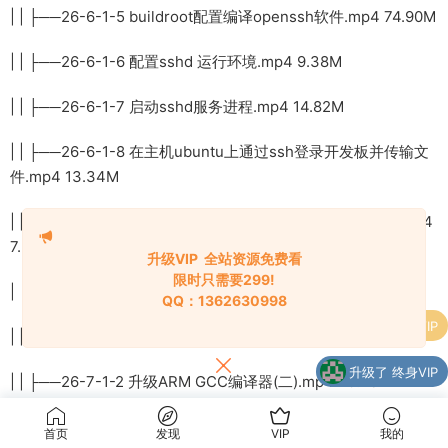
| | ├──26-6-1-5 buildroot配置编译openssh软件.mp4 74.90M
| | ├──26-6-1-6 配置sshd 运行环境.mp4 9.38M
| | ├──26-6-1-7 启动sshd服务进程.mp4 14.82M
| | ├──26-6-1-8 在主机ubuntu上通过ssh登录开发板并传输文
件.mp4 13.34M
| | └──26-6-1-9 在windows上ssh登录开发板并传输文件.mp4
7.30M
升级VIP 全站资源免费看
限时只需要299!
| ├──26-7-1 第1章 buildroot支持Qt5
QQ：1362630998
升级了 终身VIP
| | ├──26-7-1-1 升级ARM GCC编译器(一).mp4 30.13M
购买了
李栋涨停板战法
| | ├──26-7-1-2 升级ARM GCC编译器(二).mp4 20.23M
购买
纸质芝士Q版插画头像立绘基础课
| | ├──26-7-1-3 buildroot配置外部编译器.mp4 8.23M
首页
发现
VIP
我的
了
2024【画质高清只有视频】