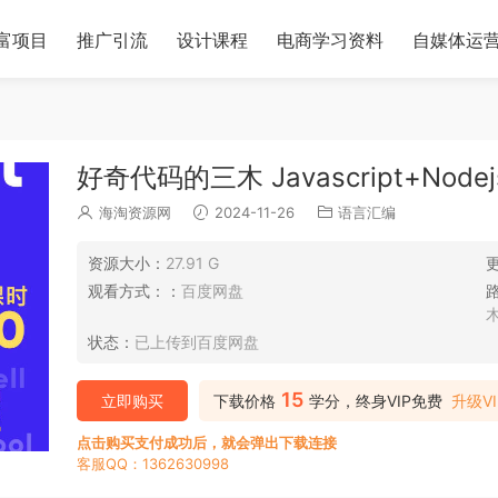
富项目
推广引流
设计课程
电商学习资料
自媒体运
好奇代码的三木 Javascript+No
海淘资源网
2024-11-26
语言汇编
资源大小：
27.91 G
观看方式：：
百度网盘
木
状态：
已上传到百度网盘
15
立即购买
下载价格
学分，终身VIP免费
升级VI
点击购买支付成功后，就会弹出下载连接
客服QQ：1362630998