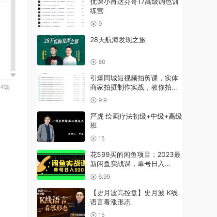
优课小肖达芬奇17高级调色训
练营
9
28天航海发现之旅
80
引爆同城短视频拍剪课，实体
商家拍摄制作实战，教你拍出
引流到店的短视频
9.9
严虎 绘画疗法初级+中级+高级
班
15
花599买的闲鱼项目：2023最
新闲鱼实战课，单号日入
300+（7节课）
6.99
【史月波高控盘】史月波 K线
语言看涨形态
15