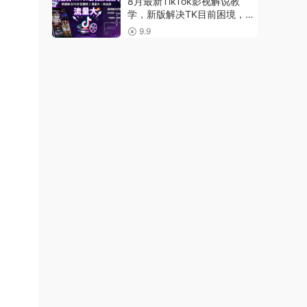
8月最新TikTok影视解说教
学，新版解决TK目前困境，流
量大，收益高
9.9