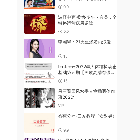
9.9
波仔电商-拼多多年卡会员，全
链路运营底层逻辑
9.9
李熙墨：21天重燃婚内浪漫
15
tenten云2022年人体结构动态
基础第五期【画质高清有课件
没笔刷】
15
吕三看国风水墨人物插图创作
班2022年
VIP
香蕉公社-口爱教程（女对男）
9.9