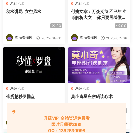
易经风水
易经风水
秋水讲易-玄空风水
付费文章：万众期待 乙巳年 生
肖解析大文！ 你只要照着做，
一整年都会财福顺利 (超细节
30
9.9
整理)
海淘资源网
海淘资源网
2025-08-31
2025-02-06
易经风水
易经风水
张赟慧秒罗懂‬盘
莫小奇星座密码读心术
15
9.9
升级VIP 全站资源免费看
海淘资源网
海淘资源网
2024-09-15
2024-09-15
限时只需要299!
QQ：1362630998