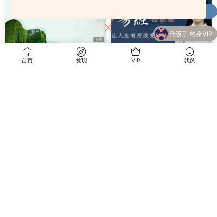
购买
财学堂高亮-闪亮之星趋势王者全套课程
了
（指标+日报+小班课）
升级了 终身VIP
升级了 终身VIP
首页
发现
VIP
我的
易经风水
易经风水
尤尤八字专业课
雅馨老师 64节易经思维课
9.9
9.9
海淘资源网
海淘资源网
2024-09-15
2024-09-15
Copyright © 2021 RiPro-V2 - All rights reserved豫ICP备2023005309号-2
京公网安备 188888888