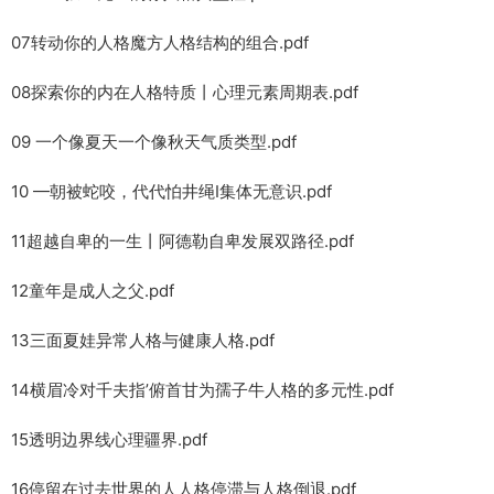
07转动你的人格魔方人格结构的组合.pdf
08探索你的内在人格特质丨心理元素周期表.pdf
09 一个像夏天一个像秋天气质类型.pdf
10 —朝被蛇咬，代代怕井绳I集体无意识.pdf
11超越自卑的一生丨阿德勒自卑发展双路径.pdf
12童年是成人之父.pdf
13三面夏娃异常人格与健康人格.pdf
14横眉冷对千夫指’俯首甘为孺子牛人格的多元性.pdf
15透明边界线心理疆界.pdf
16停留在过去世界的人人格停滞与人格倒退.pdf