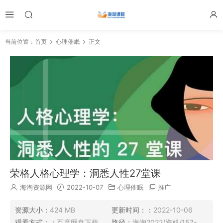
当前位置：
首页
心理催眠
正文
荣格人格心理学：洞悉人性27堂课
海淘资源网
2022-10-07
心理催眠
推广
资源大小：
424 MB
更新时间：：
2022-10-06
观看方式：：
百度网盘下载
路径：
海淘2022/资料/157-