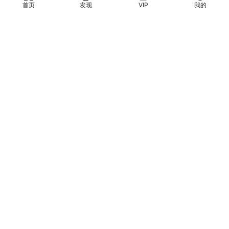
海淘资源网
海淘资源网
2024-09-13
2024-08-31
首页
发现
VIP
我的
购买了
李栋涨停板战法
心理催眠
心理催眠
高级情绪教练提升训练
布莱克曼教授｜儿童与青少年
的发展评估
9.9
9.9
海淘资源网
海淘资源网
2024-08-31
2024-07-31