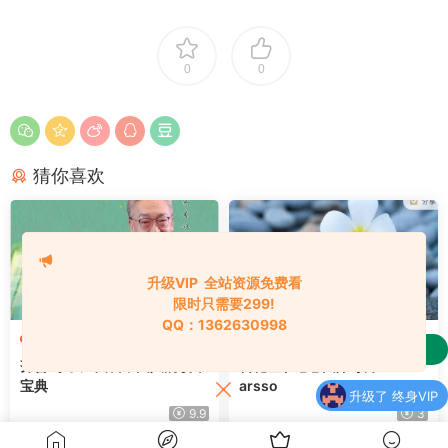
0
0
猜你喜欢
升级VIP 全站资源免费看
限时只需要299!
QQ：1362630998
心理催眠
心理催眠
购买
财学堂高亮-闪亮之星趋势王者全套课程
齐善鸿·了凡四训中国人的改命
转化羞耻感 _ 国际导师：Liv L
了
（指标+日报+小班课）
宝典
arsso
升级了 终身VIP
9.9
3
升级了 终身VIP