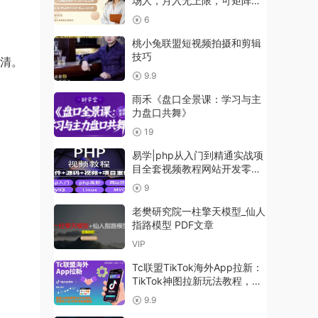
场人，月入无上限，可矩阵，
内含私域实操教程
6
桃小兔联盟短视频拍摄和剪辑
技巧
说清。
9.9
雨禾《盘口全景课：学习与主
力盘口共舞》
19
易学|php从入门到精通实战项
目全套视频教程网站开发零基
础课程
9
老樊研究院一柱擎天模型_仙人
指路模型 PDF文章
VIP
Tc联盟TikTok海外App拉新：
TikTok神图拉新玩法教程，打
造月入过1W的可持续副业
9.9