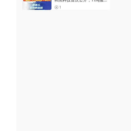
爆流爆粉嘎嘎猛，有手就能干
1
【揭秘】