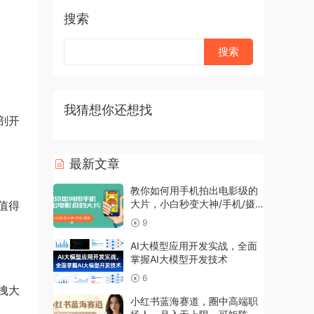
搜索
我猜想你还想找
剖开
最新文章
教你如何用手机拍出电影级的
大片，小白秒变大神/手机/摄
值得
影课!！
9
AI大模型应用开发实战，全面
掌握AI大模型开发技术
6
拽大
小红书蓝海赛道，圈中高端职