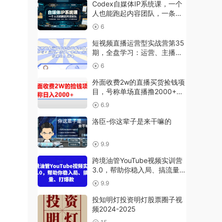
Codex自媒体IP系统课，一个
人也能跑起内容团队，一条链
路跑通，从定位、热点、表
6
达、生产到发布托管
短视频直播运营型实战营第35
期，全盘学习：运营、主播、
视频、投放、打爆品、场景
6
外面收费2w的直播买货捡钱项
目，号称单场直播撸2000+
【详细玩法教程】
6.9
洛臣-你这辈子是来干嘛的
9.9
跨境油管YouTube视频实训营
3.0，帮助你稳入局、搞流量、
打爆款
9.9
投知明灯投资明灯股票圈子视
频2024-2025