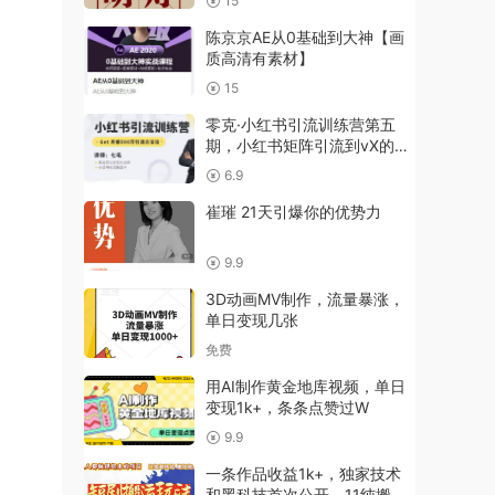
15
陈京京AE从0基础到大神【画
质高清有素材】
15
零克·小红书引流训练营第五
期，小红书矩阵引流到vX的方
法论
6.9
崔璀 21天引爆你的优势力
9.9
3D动画MV制作，流量暴涨，
单日变现几张
免费
用AI制作黄金地库视频，单日
变现1k+，条条点赞过W
9.9
一条作品收益1k+，独家技术
和黑科技首次公开，11纯搬，