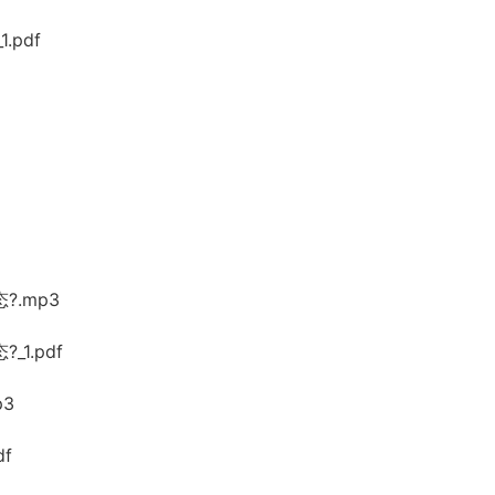
.pdf
?.mp3
1.pdf
p3
f