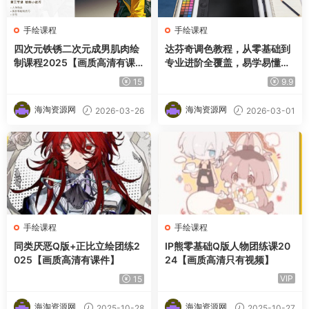
手绘课程
手绘课程
四次元铁锈二次元成男肌肉绘
达芬奇调色教程，从零基础到
制课程2025【画质高清有课
专业进阶全覆盖，易学易懂，
件】
即学即用
15
9.9
海淘资源网
海淘资源网
2026-03-26
2026-03-01
手绘课程
手绘课程
同类厌恶Q版+正比立绘团练2
IP熊零基础Q版人物团练课20
025【画质高清有课件】
24【画质高清只有视频】
VIP
15
海淘资源网
海淘资源网
2025-10-28
2025-10-27