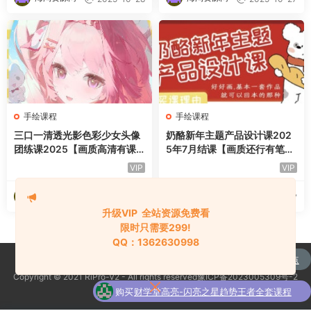
手绘课程
手绘课程
三口一清透光影色彩少女头像
奶酪新年主题产品设计课202
团练课2025【画质高清有课
5年7月结课【画质还行有笔
件笔刷】
刷】
VIP
VIP
海淘资源网
海淘资源网
2025-10-27
2025-10-27
升级VIP 全站资源免费看
限时只需要299!
QQ：1362630998
购买
通达信强龙战法抄底先锋捕捉主升浪买点
Copyright © 2021 RiPro-V2 - All rights reserved豫ICP备2023005309号-2
了
全套指标公式
京公网安备 188888888
购买
财学堂高亮-闪亮之星趋势王者全套课程
了
（指标+日报+小班课）