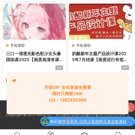
手绘课程
手绘课程
三口一清透光影色彩少女头像
奶酪新年主题产品设计课202
团练课2025【画质高清有课
5年7月结课【画质还行有笔
件笔刷】
刷】
VIP
VIP
海淘资源网
海淘资源网
2025-10-27
2025-10-27
升级VIP 全站资源免费看
限时只需要299!
QQ：1362630998
购买
通达信强龙战法抄底先锋捕捉主升浪买点
Copyright © 2021 RiPro-V2 - All rights reserved豫ICP备2023005309号-2
了
全套指标公式
京公网安备 188888888
购买
财学堂高亮-闪亮之星趋势王者全套课程
了
（指标+日报+小班课）