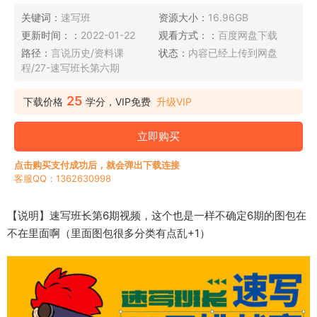
关键词：
速写班
资源大小：
16.96GB
更新时间：：
2022-01-22
观看方式：：
百度网盘下载
路径：
言说历史/资料课
状态：
内容已经上传到网盘
程/27-速写班长第六期
25
下载价格
学分，VIP免费
升级VIP
立即购买
点击购买支付成功后，就会弹出下载连接
客服QQ：1362630998
【说明】速写班长第6期视频，这个也是一样不确定6期的图包在
不在里面啊（里面图包很多分类有点乱+1）