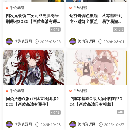
手绘课程
手绘课程
四次元铁锈二次元成男肌肉绘
达芬奇调色教程，从零基础到
制课程2025【画质高清有课
专业进阶全覆盖，易学易懂，
件】
即学即用
15
9.9
海淘资源网
海淘资源网
2026-03-26
2026-03-01
手绘课程
手绘课程
同类厌恶Q版+正比立绘团练2
IP熊零基础Q版人物团练课20
025【画质高清有课件】
24【画质高清只有视频】
VIP
15
海淘资源网
海淘资源网
2025-10-28
2025-10-27