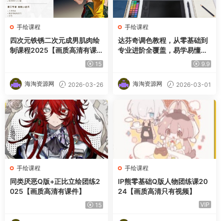
手绘课程
手绘课程
四次元铁锈二次元成男肌肉绘
达芬奇调色教程，从零基础到
制课程2025【画质高清有课
专业进阶全覆盖，易学易懂，
件】
即学即用
15
9.9
海淘资源网
海淘资源网
2026-03-26
2026-03-01
手绘课程
手绘课程
同类厌恶Q版+正比立绘团练2
IP熊零基础Q版人物团练课20
025【画质高清有课件】
24【画质高清只有视频】
VIP
15