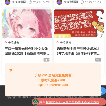
海淘资源网
海淘资源网
2025-10-28
2025-10-27
手绘课程
手绘课程
三口一清透光影色彩少女头像
奶酪新年主题产品设计课202
团练课2025【画质高清有课
5年7月结课【画质还行有笔
件笔刷】
刷】
VIP
VIP
海淘资源网
海淘资源网
2025-10-27
2025-10-27
升级VIP 全站资源免费看
限时只需要299!
QQ：1362630998
购买
通达信强龙战法抄底先锋捕捉主升浪买点
Copyright © 2021 RiPro-V2 - All rights reserved豫ICP备2023005309号-2
了
全套指标公式
京公网安备 188888888
购买
财学堂高亮-闪亮之星趋势王者全套课程