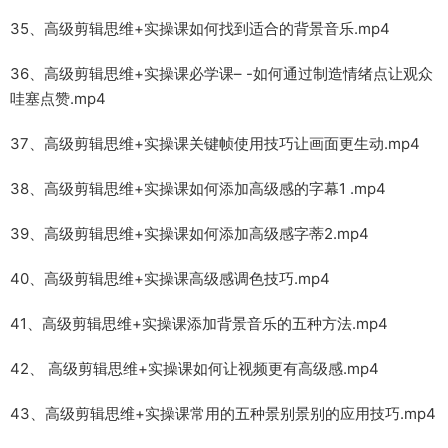
35、高级剪辑思维+实操课如何找到适合的背景音乐.mp4
36、高级剪辑思维+实操课必学课– -如何通过制造情绪点让观众
哇塞点赞.mp4
37、高级剪辑思维+实操课关键帧使用技巧让画面更生动.mp4
38、高级剪辑思维+实操课如何添加高级感的字幕1 .mp4
39、高级剪辑思维+实操课如何添加高级感字蒂2.mp4
40、高级剪辑思维+实操课高级感调色技巧.mp4
41、高级剪辑思维+实操课添加背景音乐的五种方法.mp4
42、 高级剪辑思维+实操课如何让视频更有高级感.mp4
43、高级剪辑思维+实操课常用的五种景别景别的应用技巧.mp4