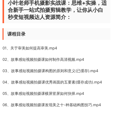
小叶老师手机摄影实战课：思维+实操，适
合新手一站式拍摄剪辑教学，让你从小白
秒变短视频达人资源简介：
课程目录
01、关于审美如何提高审美.mp4
02、故事感短视频拍摄课如何制作高清视频.mp4
03、故事感短视频拍摄课构图的原则和意义(已缓存).mp4
04、故事感短视频拍摄课优秀画面的五要素(缓存成功).mp4
05、故事感短视频拍摄课横屏竖屏如何抉择.mp4
06、故事感短视频拍摄课发现美之十-种基础构图技巧.mp4