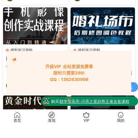
摄影学习资料
摄影学习资料
陈曦手机影像创作实战课程从
青岛世平婚礼场布后期修图调
入门到精通【画质高清只有视
色教程
升级VIP 全站资源免费看
频】
限时只需要299!
15
15
QQ：1362630998
海淘资源网
海淘资源网
2025-09-17
2025-09-16
购买
通达信强龙战法抄底先锋捕捉主升浪买点
了
全套指标公式
购买
财学堂高亮-闪亮之星趋势王者全套课程
了
（指标+日报+小班课）
升级了 终身VIP
首页
发现
VIP
我的
升级了 终身VIP