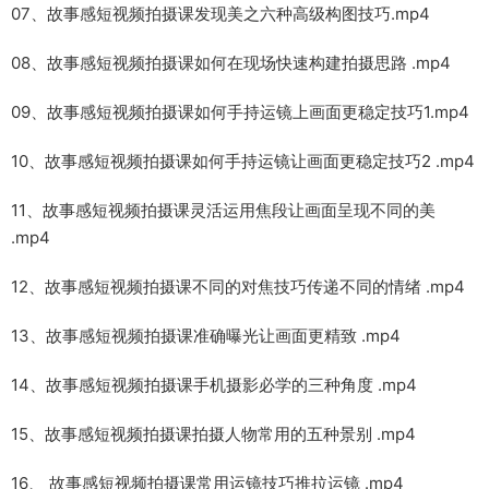
07、故事感短视频拍摄课发现美之六种高级构图技巧.mp4
08、故事感短视频拍摄课如何在现场快速构建拍摄思路 .mp4
09、故事感短视频拍摄课如何手持运镜上画面更稳定技巧1.mp4
10、故事感短视频拍摄课如何手持运镜让画面更稳定技巧2 .mp4
11、故事感短视频拍摄课灵活运用焦段让画面呈现不同的美
.mp4
12、故事感短视频拍摄课不同的对焦技巧传递不同的情绪 .mp4
13、故事感短视频拍摄课准确曝光让画面更精致 .mp4
14、故事感短视频拍摄课手机摄影必学的三种角度 .mp4
15、故事感短视频拍摄课拍摄人物常用的五种景别 .mp4
16、 故事感短视频拍摄课常用运镜技巧推拉运镜 .mp4