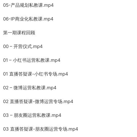
05-产品规划私教课.mp4
06-IP商业化私教课.mp4
第一期课程回顾
00 – 开营仪式.mp4
01 – 小红书运营私教课.mp4
01 直播答疑课-小红书专场.mp4
02 – 微博运营私教课.mp4
02 直播答疑课-微博运营专场.mp4
03 – 朋友圈运营私教课.mp4
03 直播答疑课-朋友圈运营专场.mp4