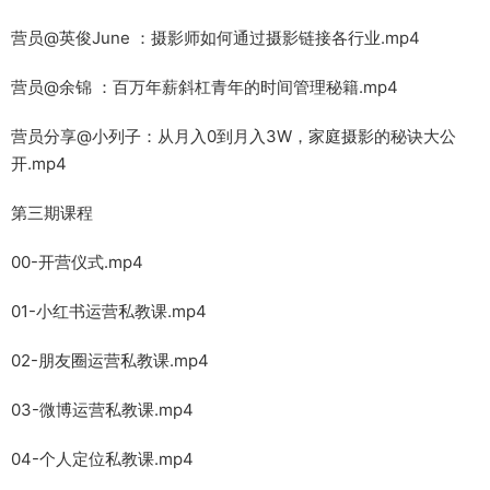
营员@英俊June ：摄影师如何通过摄影链接各行业.mp4
营员@余锦 ：百万年薪斜杠青年的时间管理秘籍.mp4
营员分享@小列子：从月入0到月入3W，家庭摄影的秘诀大公
开.mp4
第三期课程
00-开营仪式.mp4
01-小红书运营私教课.mp4
02-朋友圈运营私教课.mp4
03-微博运营私教课.mp4
04-个人定位私教课.mp4