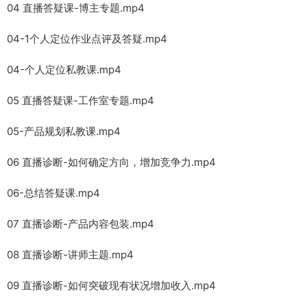
04 直播答疑课-博主专题.mp4
04-1个人定位作业点评及答疑.mp4
04-个人定位私教课.mp4
05 直播答疑课-工作室专题.mp4
05-产品规划私教课.mp4
06 直播诊断-如何确定方向，增加竞争力.mp4
06-总结答疑课.mp4
07 直播诊断-产品内容包装.mp4
08 直播诊断-讲师主题.mp4
09 直播诊断-如何突破现有状况增加收入.mp4