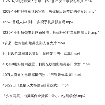
1125-1小时把握素人引导，轻松拍出女生最爱的写真.mp4
1209-1小时解锁童话风写真，教你拍出超梦幻的少女照!.mp4
1224-普通人从0到1，实现手机摄影变现.mp4
1230-1小时解锁电影感婚纱照，教你轻松打造氛围感大片.mp4
1节课，教你拍出绝美光影人像大片.mp4
1小时教你掌握港风策划，玩转复古男生写真!.mp4
40分钟用好机内设置，利用光线拍出绝美春日少女!.mp4
40万人喜欢的电影感情侣照，1节课带你掌握!.mp4
4月22日《直播人力搭建&结营仪式》.mp4
「少女写真」拍摄案例全拆解，让小白也能学会!.mp4