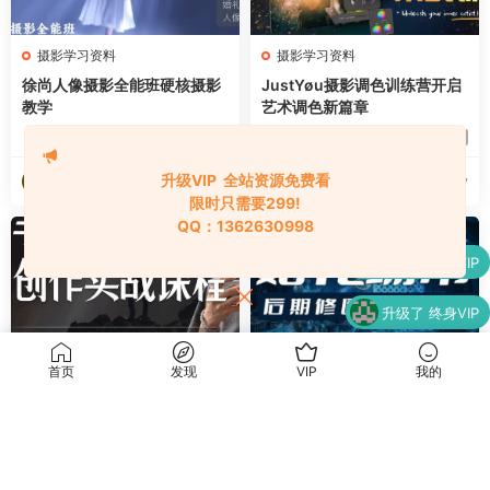
摄影学习资料
摄影学习资料
徐尚人像摄影全能班硬核摄影
JustYøu摄影调色训练营开启
教学
艺术调色新篇章
9.9
15
升级VIP 全站资源免费看
海淘资源网
海淘资源网
2025-10-09
2025-09-17
限时只需要299!
QQ：1362630998
升级了 终身VIP
升级了 终身VIP
购买了
李栋涨停板战法
摄影学习资料
摄影学习资料
首页
发现
VIP
我的
陈曦手机影像创作实战课程从
青岛世平婚礼场布后期修图调
入门到精通【画质高清只有视
色教程
频】
15
15