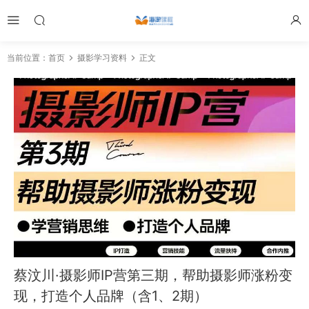
当前位置：
首页
摄影学习资料
正文
蔡汶川·摄影师IP营第三期，帮助摄影师涨粉变
现，打造个人品牌（含1、2期）