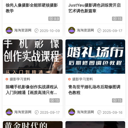
徐尚人像摄影全能班硬核摄影
JustYøu摄影调色训练营开启
教学
艺术调色新篇章
9.9
15
海淘资源网
海淘资源网
2025-10-09
2025-09-17
摄影学习资料
摄影学习资料
陈曦手机影像创作实战课程从
青岛世平婚礼场布后期修图调
入门到精通【画质高清只有视
色教程
频】
15
15
海淘资源网
海淘资源网
2025-09-17
2025-09-16