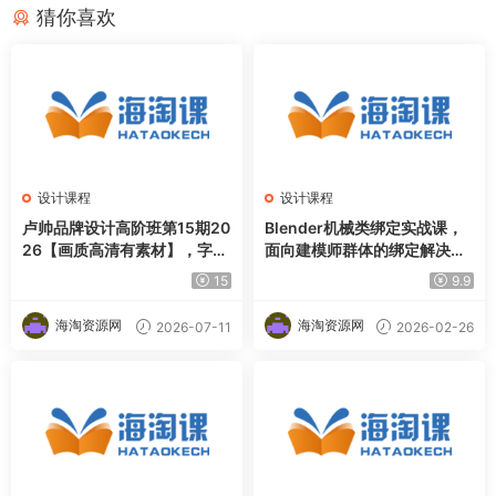
猜你喜欢
设计课程
设计课程
卢帅品牌设计高阶班第15期20
Blender机械类绑定实战课，
26【画质高清有素材】，字体
面向建模师群体的绑定解决方
标志＋图形LOGO＋AIGC设计
案
15
9.9
＋IP形象＋VI全案落地系统教
程
海淘资源网
海淘资源网
2026-07-11
2026-02-26