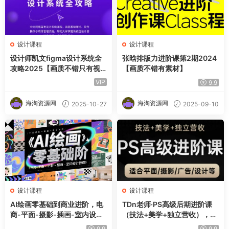
设计课程
设计课程
设计师凯文figma设计系统全
张晗排版力进阶课第2期2024
攻略2025【画质不错只有视
【画质不错有素材】
频】
VIP
9.9
海淘资源网
海淘资源网
2025-10-27
2025-09-10
设计课程
设计课程
AI绘画零基础到商业进阶，电
TDn老师·PS高级后期进阶课
商-平面-摄影-插画-室内设计
（技法+美学+独立营收），适
教程
合平面摄影广告设计等
9.9
9.9