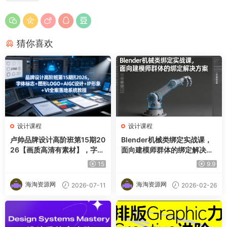
猜你喜欢
设计课程
设计课程
卢帅品牌设计高阶班第15期20
Blender机械类绑定实战课，
26【画质高清有素材】，字体
面向建模师群体的绑定解决方
标志＋图形LOGO＋AIGC设计
案
15
9.9
＋IP形象＋VI全案落地系统教
程
海淘资源网
海淘资源网
2026-07-11
2026-02-26