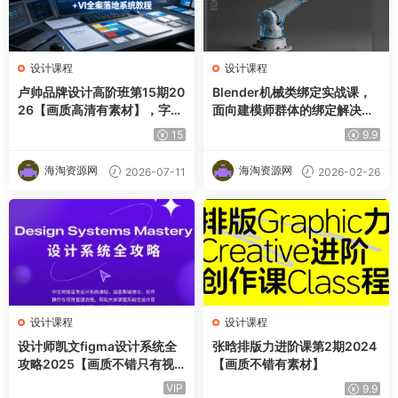
设计课程
设计课程
卢帅品牌设计高阶班第15期20
Blender机械类绑定实战课，
26【画质高清有素材】，字体
面向建模师群体的绑定解决方
标志＋图形LOGO＋AIGC设计
案
15
9.9
＋IP形象＋VI全案落地系统教
程
海淘资源网
海淘资源网
2026-07-11
2026-02-26
设计课程
设计课程
设计师凯文figma设计系统全
张晗排版力进阶课第2期2024
攻略2025【画质不错只有视
【画质不错有素材】
频】
VIP
9.9