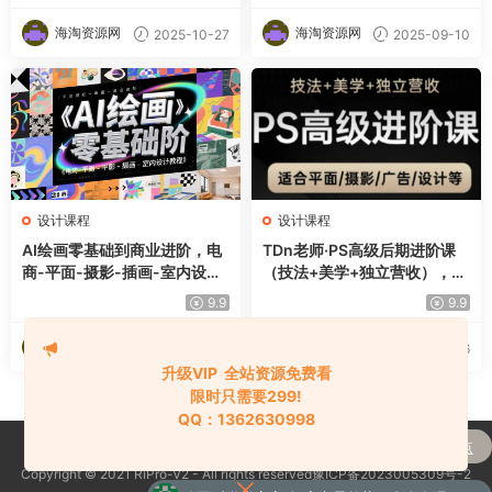
海淘资源网
海淘资源网
2025-10-27
2025-09-10
设计课程
设计课程
AI绘画零基础到商业进阶，电
TDn老师·PS高级后期进阶课
商-平面-摄影-插画-室内设计
（技法+美学+独立营收），适
教程
合平面摄影广告设计等
9.9
9.9
海淘资源网
海淘资源网
2025-05-29
2025-05-16
升级VIP 全站资源免费看
限时只需要299!
QQ：1362630998
购买
通达信强龙战法抄底先锋捕捉主升浪买点
Copyright © 2021 RiPro-V2 - All rights reserved豫ICP备2023005309号-2
了
全套指标公式