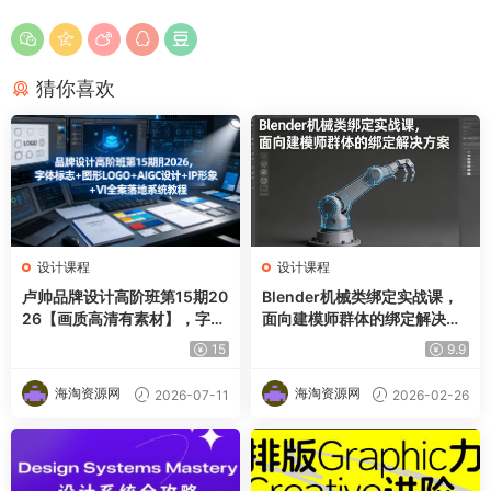
猜你喜欢
设计课程
设计课程
卢帅品牌设计高阶班第15期20
Blender机械类绑定实战课，
26【画质高清有素材】，字体
面向建模师群体的绑定解决方
标志＋图形LOGO＋AIGC设计
案
15
9.9
＋IP形象＋VI全案落地系统教
程
海淘资源网
海淘资源网
2026-07-11
2026-02-26