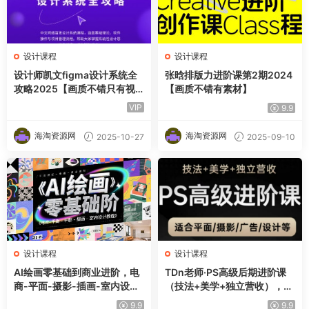
设计课程
设计课程
设计师凯文figma设计系统全
张晗排版力进阶课第2期2024
攻略2025【画质不错只有视
【画质不错有素材】
频】
VIP
9.9
海淘资源网
海淘资源网
2025-10-27
2025-09-10
设计课程
设计课程
AI绘画零基础到商业进阶，电
TDn老师·PS高级后期进阶课
商-平面-摄影-插画-室内设计
（技法+美学+独立营收），适
教程
合平面摄影广告设计等
9.9
9.9