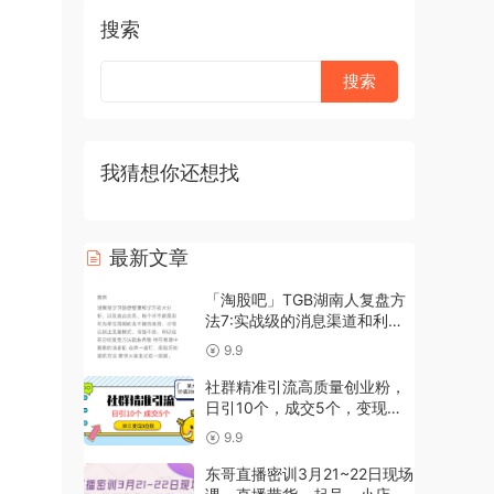
搜索
我猜想你还想找
最新文章
「淘股吧」TGB湖南人复盘方
法7:实战级的消息渠道和利用
方法
9.9
社群精准引流高质量创业粉，
日引10个，成交5个，变现五
位数
9.9
东哥直播密训3月21~22日现场