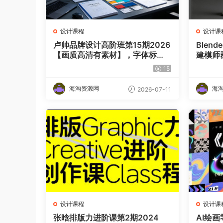
设计课程
设计课
卢帅品牌设计高阶班第15期2026
Blen
【画质高清有素材】，字体标志
建模师
＋图形LOGO＋AIGC设计＋IP形
15
象＋VI全案落地系统教程
海淘资源网
海
2026-07-11
设计课程
设计课
张晗排版力进阶课第2期2024
AI绘