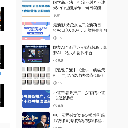
国学新玩法，引流不封号不违
规小白也能操作，当日就能变
现
免费
最新影视资源推广拉新项目，
轻松日入600+，无脑操作即可
15
即梦AI全面学习+实战教程，即
梦AI一站式AI创作平台
9.9
【骆驼子涵】《量学一线破天
机，二点定乾坤的强势低吸》
15
小红书薯条推广，少有的小红
书投流课程
9.9
中广云罗兴文资金定乾坤引航
系统课直播课指标视频课程带
小班课