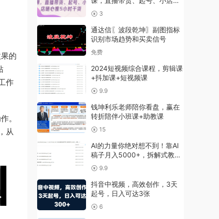
课，直播带货、起号、小店随
心推5小时干货
3
通达信〖波段乾坤〗副图指标
识别市场趋势和买卖信号
免费
效果的
贴
2024短视频综合课程，剪辑课
+抖加课+短视频课
工作
9.9
钱坤利乐老师陪你看盘，赢在
转折陪伴小班课+助教课
动作。
15
，从
AI的力量你绝对想不到！靠AI
稿子月入5000+，拆解式教学
小白也玩转自如
9.9
抖音中视频，高效创作，3天
起号，日入可达3张
6