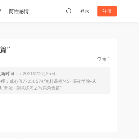
营
两性感情
登录
注册
篇”
推广
更新时间：：
2021年12月25日
路径：
威心假77250574/资料课程/45-.深夜学院-从
“头”开始--刻意练习之写实角色篇”