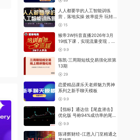
89
人人都要学的人工智能训练
营，落地实操 效率提升 玩转生
图
15
猴帝3W抖音直播2026年3月
19线下课，实现流量变现，开
启直播事业新高峰（全程录音
9.9
+字幕交付）
陈凯·三周期短线交易强化班第
13期
29
恋爱精品课乐天老师魅力男神
系列之新手聊天模板
9.9
【指标】通达信【尾盘潜击】
优化版 号称94%成功率的尾盘
抄底指标 副图/选股
9.9
陈译辉财经-江恩入门至精通之
基础篇