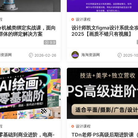
程
设计课程
der机械类绑定实战课，面向
设计师凯文figma设计系统全
群体的绑定解决方案
2025【画质不错只有视频】
9.9
淘资源网
海淘资源网
2026-02-26
2025-10
程
设计课程
画零基础到商业进阶，电商-
TDn老师·PS高级后期进阶课