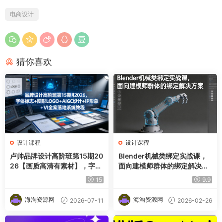
电商设计
猜你喜欢
设计课程
设计课程
卢帅品牌设计高阶班第15期20
Blender机械类绑定实战课，
26【画质高清有素材】，字体
面向建模师群体的绑定解决方
标志＋图形LOGO＋AIGC设计
案
15
9.9
＋IP形象＋VI全案落地系统教
程
海淘资源网
海淘资源网
2026-07-11
2026-02-26