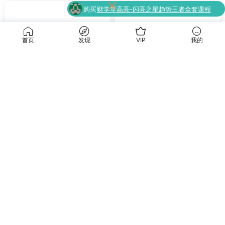
了
（指标+日报+小班课）
升级了 终身VIP
升级了 终身VIP
首页
发现
VIP
我的
人才企业管理
人才企业管理
竞争环境下的人效体系建设与
人效提升经典丨降本增效：人
落地
效提升在HR模块应用实操
9.9
15
海淘资源网
海淘资源网
2025-11-24
2025-11-22
Copyright © 2021 RiPro-V2 - All rights reserved豫ICP备2023005309号-2
京公网安备 188888888