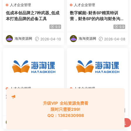
人才企业管理
人才企业管理
低成本创品牌之7种武器_低成
数字赋能-财务BP精英特训
本打造品牌的必备工具
营，财务BP的内核与财务沟通
力
9.9
9.9
海淘资源网
海淘资源网
2026-04-10
2026-04-08
人才企业管理
人才企业管理
泥森的职场认知精品班课程
绩效管理与团队激励实战，即
学即用，成为一个真正的绩效
升级VIP 全站资源免费看
激励专家
限时只需要299!
9.9
9.9
QQ：1362630998
海淘资源网
海淘资源网
2026-04-08
2026-02-28
购买
财学堂高亮-闪亮之星趋势王者全套课程