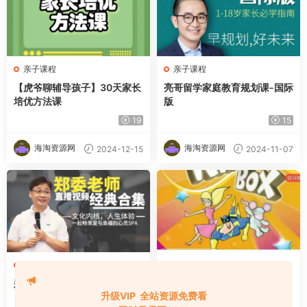
亲子课程
亲子课程
【虎爷聊辅导孩子】30天家长
亮哥留学家庭教育规划课-国际
培优方法课
版
19
15
海淘资源网
海淘资源网
2024-12-15
2024-11-07
亲子课程
亲子课程
·
外语学习
郑委老师经典合集
剑桥国际少儿英语入门级KB0
升级VIP 全站资源免费看