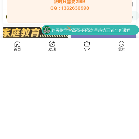
限时只需要299!
15
9.9
QQ：1362630998
海淘资源网
海淘资源网
购买
财学堂高亮-闪亮之星趋势王者全套课程
2024-09-29
2024-09-29
了
（指标+日报+小班课）
升级了 终身VIP
升级了 终身VIP
首页
发现
VIP
我的
亲子课程
亲子课程
新父母家庭教育实战讲师认证
课程全新升级：升学规划指导
营
师【国家EPC认证班】黄埔3
期
9.9
9.9
海淘资源网
海淘资源网
2024-09-12
2024-09-10