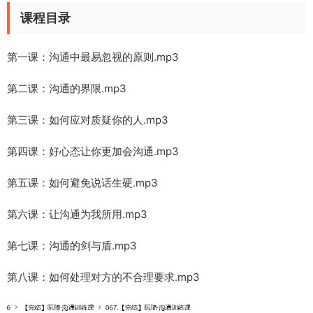
课程目录
第一课：沟通中最易忽视的原则.mp3
第二课：沟通的界限.mp3
第三课：如何应对质疑你的人.mp3
第四课：好心态让你更加会沟通.mp3
第五课：如何避免说话生硬.mp3
第六课：让沟通为我所用.mp3
第七课：沟通的剑与盾.mp3
第八课：如何处理对方的不合理要求.mp3