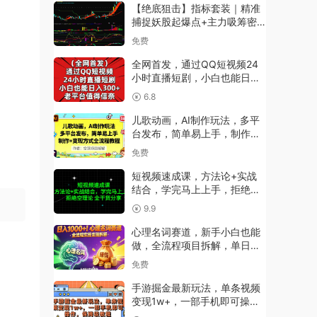
【绝底狙击】指标套装｜精准
捕捉妖股起爆点+主力吸筹密
码｜突破擒牛绝技
免费
全网首发，通过QQ短视频24
小时直播短剧，小白也能日入
300+【揭秘】
6.8
儿歌动画，AI制作玩法，多平
台发布，简单易上手，制作
+变现方式全流程教程
免费
短视频速成课，方法论+实战
结合，学完马上上手，拒绝空
理论 全干货分享
9.9
心理名词赛道，新手小白也能
做，全流程项目拆解，单日变
现1k+
免费
手游掘金最新玩法，单条视频
变现1w+，一部手机即可操
作，保姆级教程【项目拆解】