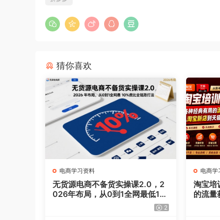
猜你喜欢
电商学习资料
电商学
无货源电商不备货实操课2.0，2
淘宝培
026年布局，从0到1全网最低1
的流量
0%费比全链路打法
天猫店
2