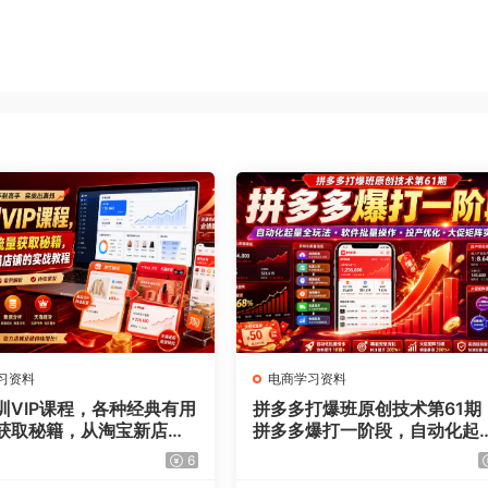
习资料
电商学习资料
训VIP课程，各种经典有用
拼多多打爆班原创技术第61期
获取秘籍，从淘宝新店到
拼多多爆打一阶段，自动化起
铺的实战教程（更新7月）
全玩法·软件批量操作·投产优化
6
大促矩阵实战课