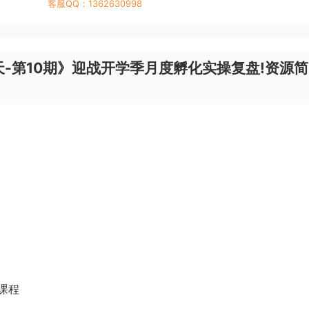
客服QQ：1362630998
-第10期》迎战开学季月度孵化实操复盘!资源简
课程