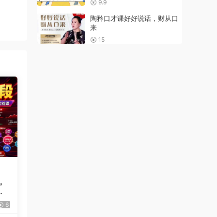
9.9
陶矜口才课好好说话，财从口
来
15
，
量
·
6