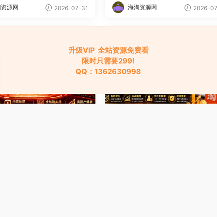
淘资源网
海淘资源网
2026-07-31
2026-07
升级VIP 全站资源免费看
限时只需要299!
QQ：1362630998
习资料
电商学习资料
猫打爆班原创技术第84期
淘宝金牌运营实操班，从0开
1必爆2.0全链路实战·高
统解决你淘宝运营核心问题，
量·内容拉新·全站高投产爆
把手带你完成从小白到高手的
6
课
变（2026年7月）
淘资源网
海淘资源网
2026-07-29
2026-07