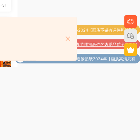
-31
购买了
桑德兰的等待2024【画质不错有课件和笔刷】
购买了
李熙墨 前戏教程九节课提高你的杏爱品质全套教程
购买
落啊江文创插画课+3D造景贴纸2024年【画质高清只有
了
视频】
始系
手
蜕
6
-29