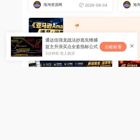
海淘资源网
海
2026-08-04
通达信强龙战法抄底先锋捕
捉主升浪买点全套指标公式
去瞅瞅看
3分钟前 有人购买
电商学习资料
电商学
亚马逊Amazon SPN海外掘金，
淘宝天
选品+运营+合规+物流，亚马逊
｜4剑合
开店全攻略，避坑、引流、盈利
权重起
一步到位
款打造
海淘资源网
海
2026-07-31