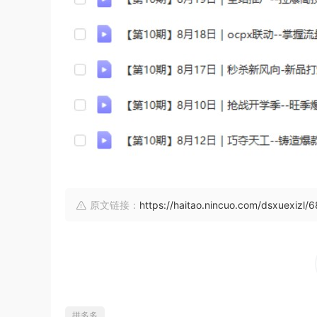
原文链接：
https://haitao.nincuo.com/dsxuexizl/
拼多多