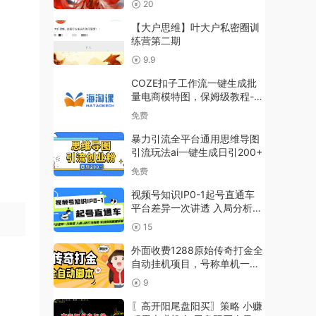
20
【大户思维】叶大户私密圈训
练营第二期
9.9
COZE扣子工作流一键生成批
量电商模特图，保姆级教程-智
能体搭建-项目实操
免费
暴力引流全平台通用思维导图
引流玩法ai一键生成日引200+
免费
视频号知识IP0-1起号直通车
平台差异一次讲透 入局分析打
法指南 实战案例
15
外面收费1288原始传奇打金全
自动挂机项目，号称单机一天
100+【脚本+教程】
9
〖高开阳尾盘阳买〗策略 小赚