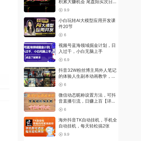
积累大赚机会 尾盘阳买次日冲
高成功率90%
9.9
小白玩转AI大模型应用开发课
件20节
6
视频号蓝海领域掘金计划，日
入过千，小白无脑上手
6.9
抖音32W粉丝博主局外人笔记
的体验人生副本动画教学，拿
伙伴计划+精选独家收益，新
6
赛道新涨粉快【录制版】
微信动态昵称设置方法，可抖
音直播引流，日赚上百【详细
视频教程+素材】
6
海外抖音TK自动挂机，手机全
自动挂机，每天轻松搞2张
9.9